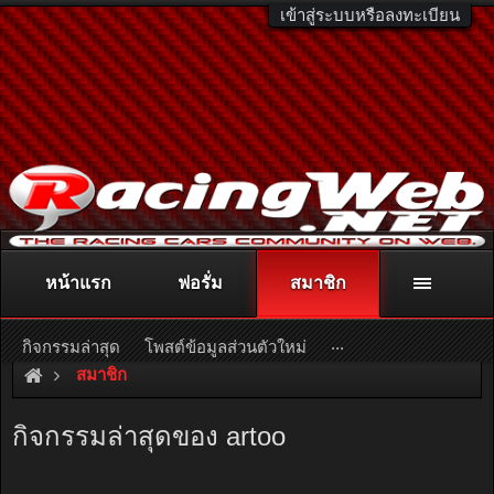
เข้าสู่ระบบหรือลงทะเบียน
หน้าแรก
ฟอรั่ม
สมาชิก
ติดต่อลงโฆษณา
racingweb@gmail.com
หรือโทร. 081-811-1138
หรืออ่านรายละเอียดเพิ่มเติม คลิกที่นี่
...
กิจกรรมล่าสุด
โพสต์ข้อมูลส่วนตัวใหม่
สมาชิก
กิจกรรมล่าสุดของ artoo