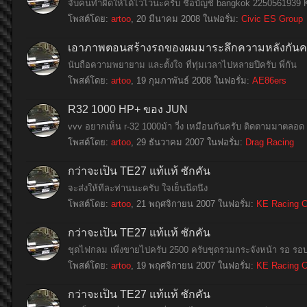
จับคนทำผิดให้ได้ไวไวนะครับ ชื่อบัญชี bangkok 225056193
โพสต์โดย:
artoo
,
20 มีนาคม 2008
ในฟอรั่ม:
Civic ES Group
เอาภาพตอนสร้างรถของผมมาระลึกความหลังกันค
นับถือความพยายาม และตั้งใจ ที่ทุ่มเวลาไปหลายปีครับ พี่กัน
โพสต์โดย:
artoo
,
19 กุมภาพันธ์ 2008
ในฟอรั่ม:
AE86ers
R32 1000 HP+ ของ JUN
vvv อยากเห็น r-32 1000ม้า วี่ง เหมือนกันครับ ติดตามมาตลอด 
โพสต์โดย:
artoo
,
29 ธันวาคม 2007
ในฟอรั่ม:
Drag Racing
กว่าจะเป็น TE27 แท้แท้ ซักคัน
จะส่งให้ทีละท่านนะครับ ใจเย็นนีดนึง
โพสต์โดย:
artoo
,
21 พฤศจิกายน 2007
ในฟอรั่ม:
KE Racing C
กว่าจะเป็น TE27 แท้แท้ ซักคัน
ชุดไฟกลม เพี่งขายไปครับ 2500 ครับชุดรวมกระจังหน้า รอ รอบ
โพสต์โดย:
artoo
,
19 พฤศจิกายน 2007
ในฟอรั่ม:
KE Racing C
กว่าจะเป็น TE27 แท้แท้ ซักคัน