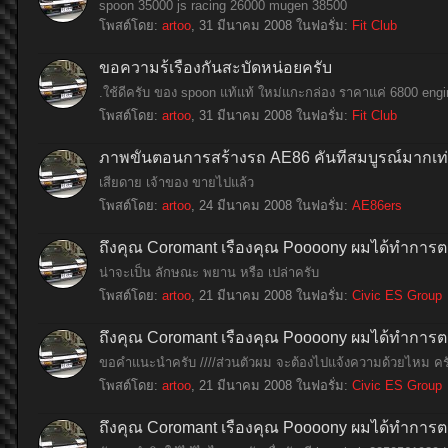
spoon 35000 js racing 26000 mugen 38500
โพสต์โดย:
artoo
,
31 มีนาคม 2008
ในฟอรั่ม:
Fit Club
ขอความร้เรื่องกันสะบัดหน่อยครับ
.ใช้ดีครับ ของ spoon แท้แท้ ใหม่แกะกล่อง ราคาแค่ 6800 engin
โพสต์โดย:
artoo
,
31 มีนาคม 2008
ในฟอรั่ม:
Fit Club
ภาพขั้นตอนการสร้างรถ AE86 คันที่สมบูรณ์มากเท่า
เสียดาย เจ้าของ ขายไปแล้ว
โพสต์โดย:
artoo
,
24 มีนาคม 2008
ในฟอรั่ม:
AE86ers
ถึงคุณ Coromant เรื่องคุณ Poooony ผมได้ทําการต
น่าจะเป็น ลักษณะ พยาน หรือ เปล่าครับ
โพสต์โดย:
artoo
,
21 มีนาคม 2008
ในฟอรั่ม:
Civic ES Group
ถึงคุณ Coromant เรื่องคุณ Poooony ผมได้ทําการต
ขอคำแนะนำครับ ////ส่วนตัวผม จะต้องไปแจ้งความด้วยไหม คร
โพสต์โดย:
artoo
,
21 มีนาคม 2008
ในฟอรั่ม:
Civic ES Group
ถึงคุณ Coromant เรื่องคุณ Poooony ผมได้ทําการต