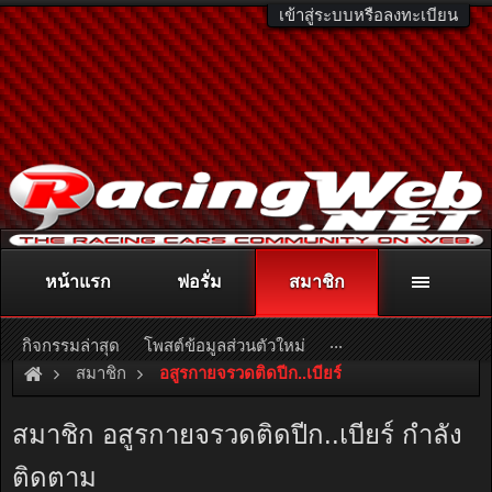
เข้าสู่ระบบหรือลงทะเบียน
หน้าแรก
ฟอรั่ม
สมาชิก
ติดต่อลงโฆษณา
racingweb@gmail.com
หรือโทร. 081-811-1138
หรืออ่านรายละเอียดเพิ่มเติม คลิกที่นี่
...
กิจกรรมล่าสุด
โพสต์ข้อมูลส่วนตัวใหม่
สมาชิก
อสูรกายจรวดติดปีก..เบียร์
สมาชิก อสูรกายจรวดติดปีก..เบียร์ กำลัง
ติดตาม