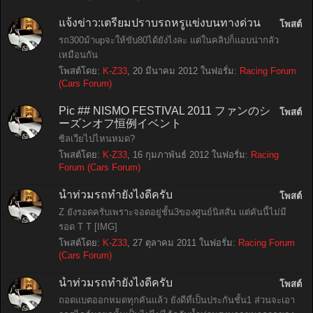
แจ้งข่าว:เตรียมปราบรถหรูแข่งบนทางด่วน
โพสต์
รถ300ม้าupจะให้ขับ80ได้ยังไงละ แต่ในคลิปก็แอบน่ากลัว
เหมือนกัน
โพสต์โดย:
K-Z33
,
20 มีนาคม 2012
ในฟอรั่ม:
Racing Forum
(Cars Forum)
Pic ## NISMO FESTIVAL 2011 ファンのシ
โพสต์
ーズンオフ恒例イベント
ซิลเวียไปไหนหมด?
โพสต์โดย:
K-Z33
,
16 กุมภาพันธ์ 2012
ในฟอรั่ม:
Racing
Forum (Cars Forum)
น้ำท่วมรถทำยังไงดีครับ
โพสต์
Z ยังรอดครับเพราะจอดอยู่ชั้น3ของศูนย์นิสสัน แต่คันนี้ไม่มี
รอด T T [IMG]
โพสต์โดย:
K-Z33
,
27 ตุลาคม 2011
ในฟอรั่ม:
Racing Forum
(Cars Forum)
น้ำท่วมรถทำยังไงดีครับ
โพสต์
ถอดแบตออกหมดทุกคันแล้ว ยังดีที่เป็นประกันชั้น1 ส่วนจะเอา