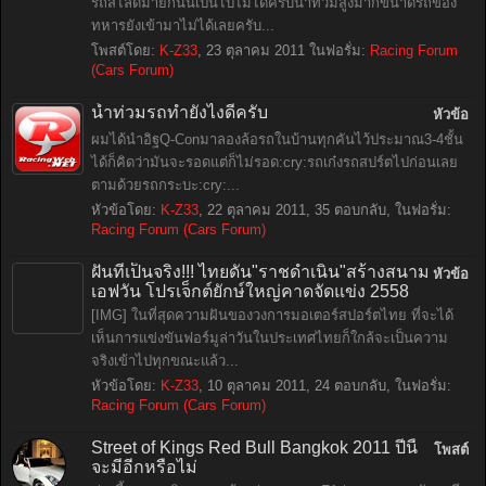
รถสไลด์มายกนั้นเป็นไปไม่ได้ครับน้ำท่วมสูงมากขนาดรถของ
ทหารยังเข้ามาไม่ได้เลยครับ...
โพสต์โดย:
K-Z33
,
23 ตุลาคม 2011
ในฟอรั่ม:
Racing Forum
(Cars Forum)
น้ำท่วมรถทำยังไงดีครับ
หัวข้อ
ผมได้นำอิฐQ-Conมาลองล้อรถในบ้านทุกคันไว้ประมาณ3-4ชั้น
ได้ก็คิดว่ามันจะรอดแต่ก็ไม่รอด:cry:รถเก๋งรถสปร์ตไปก่อนเลย
ตามด้วยรถกระบะ:cry:...
หัวข้อโดย:
K-Z33
,
22 ตุลาคม 2011
, 35 ตอบกลับ, ในฟอรั่ม:
Racing Forum (Cars Forum)
ฝันที่เป็นจริง!!! ไทยดัน"ราชดำเนิน"สร้างสนาม
หัวข้อ
เอฟวัน โปรเจ็กต์ยักษ์ใหญ่คาดจัดแข่ง 2558
[IMG] ในที่สุดความฝันของวงการมอเตอร์สปอร์ตไทย ที่จะได้
เห็นการแข่งขันฟอร์มูล่าวันในประเทศไทยก็ใกล้จะเป็นความ
จริงเข้าไปทุกขณะแล้ว...
หัวข้อโดย:
K-Z33
,
10 ตุลาคม 2011
, 24 ตอบกลับ, ในฟอรั่ม:
Racing Forum (Cars Forum)
Street of Kings Red Bull Bangkok 2011 ปีนี้
โพสต์
จะมีอีกหรือไม่