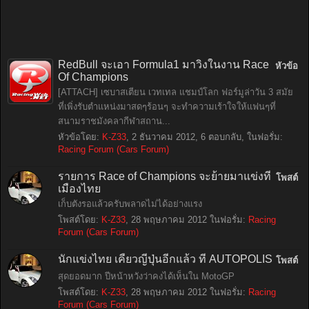
RedBull จะเอา Formula1 มาวิ่งในงาน Race
หัวข้อ
Of Champions
[ATTACH] เซบาสเตียน เวทเทล แชมป์โลก ฟอร์มูล่าวัน 3 สมัย
ที่เพิ่งรับตำแหน่งมาสดๆร้อนๆ จะทำความเร้าใจให้แฟนๆที่
สนามราชมังคลากีฬาสถาน...
หัวข้อโดย:
K-Z33
,
2 ธันวาคม 2012
, 6 ตอบกลับ, ในฟอรั่ม:
Racing Forum (Cars Forum)
รายการ Race of Champions จะย้ายมาแข่งที่
โพสต์
เมืองไทย
เก็บตังรอแล้วครับพลาดไม่ได้อย่างแรง
โพสต์โดย:
K-Z33
,
28 พฤษภาคม 2012
ในฟอรั่ม:
Racing
Forum (Cars Forum)
นักแข่งไทย เคี้ยวญี่ปุ่นอีกแล้ว ที่ AUTOPOLIS
โพสต์
สุดยอดมาก ปีหน้าหวังว่าคงได้เห็นใน MotoGP
โพสต์โดย:
K-Z33
,
28 พฤษภาคม 2012
ในฟอรั่ม:
Racing
Forum (Cars Forum)