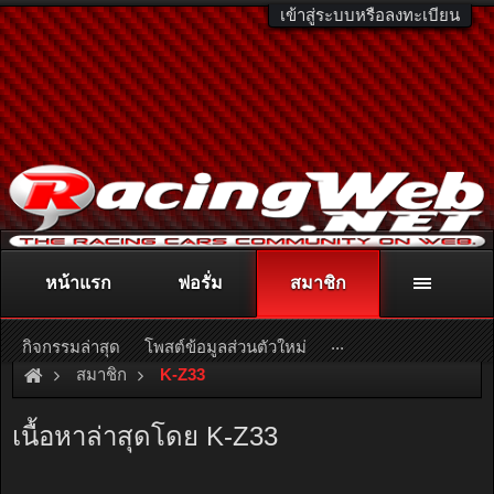
เข้าสู่ระบบหรือลงทะเบียน
หน้าแรก
ฟอรั่ม
สมาชิก
ติดต่อลงโฆษณา
racingweb@gmail.com
หรือโทร. 081-811-1138
หรืออ่านรายละเอียดเพิ่มเติม คลิกที่นี่
...
กิจกรรมล่าสุด
โพสต์ข้อมูลส่วนตัวใหม่
สมาชิก
K-Z33
เนื้อหาล่าสุดโดย K-Z33