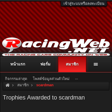
เข้าสู่ระบบหรือลงทะเบียน
หน้าแรก
ฟอรั่ม
สมาชิก
ติดต่อลงโฆษณา
racingweb@gmail.com
หรือโทร. 081-811-1138
หรืออ่านรายละเอียดเพิ่มเติม คลิกที่นี่
...
กิจกรรมล่าสุด
โพสต์ข้อมูลส่วนตัวใหม่
สมาชิก
scardman
Trophies Awarded to scardman