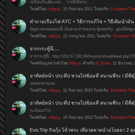
เหมือนกันเด๊อะเลย... วาวล์ก็มีครบ..
โพสต์โดย:
kittyyy
,
15 กันยายน 2011
ในฟอรั่ม:
Evolution Tha
คำถามเรื่องไฟ AYC + วิธีการแก้ไข + วิธีเติมน้ำมั
ปัญหาของผมตอนนี้ เป็นตามเจ้าของกระทู้เลยครับ.. ศูนย์มิตซู
โพสต์โดย:
kittyyy
,
12 กรกฎาคม 2011
ในฟอรั่ม:
Evolution Th
จากกระทู้นี้.....
จากกระทู้นี้.. http://202.57.191.84/forums/showthrea
โพสต์ข้อมูลส่วนตัวโดย
kittyyy
สำหรับ
G_Snow
,
11 ธันวาคม 
อาทิตย์หน้า ประทีป ชวนไปซ้อมที่ สนามพีระ / มีพี่
เทพทุกท่านเลย..
โพสต์โดย:
kittyyy
,
11 กันยายน 2010
ในฟอรั่ม:
Evolution Tha
อาทิตย์หน้า ประทีป ชวนไปซ้อมที่ สนามพีระ / มีพี่
กะลังออกไป..
โพสต์โดย:
kittyyy
,
10 กันยายน 2010
ในฟอรั่ม:
Evolution Tha
Evo.Trip กินกุ้ง ไห้วพระ เที่ยวตลาดน้ำอโยธยา 2 