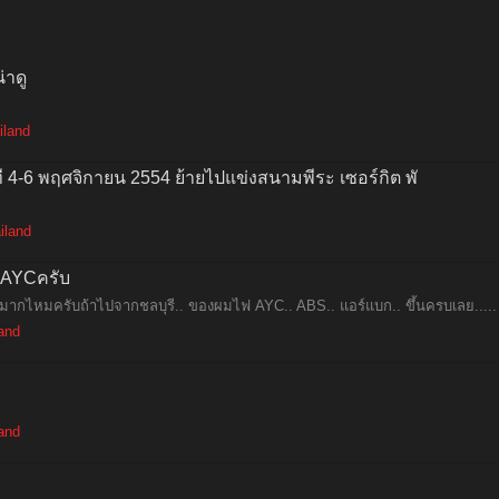
่าดู
iland
ี่ 4-6 พฤศจิกายน 2554 ย้ายไปแข่งสนามพีระ เซอร์กิต พั
iland
น AYCครับ
. ไกลมากไหมครับถ้าไปจากชลบุรี.. ของผมไฟ AYC.. ABS.. แอร์แบก.. ขึ้นครบเลย.....
land
land