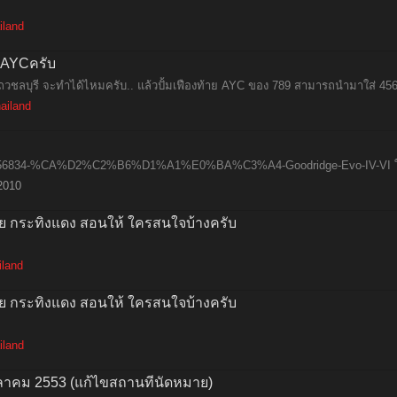
iland
น AYCครับ
แถวชลบุรี จะทำได้ไหมครับ.. แล้วปั้มเฟืองท้าย AYC ของ 789 สามารถนำมาใส่ 456
ailand
d.php?756834-%CA%D2%C2%B6%D1%A1%E0%BA%C3%A4-Goodridge-Evo-IV-VI ใส่ก
2010
ตุ๋ย กระทิงแดง สอนให้ ใครสนใจบ้างครับ
iland
ตุ๋ย กระทิงแดง สอนให้ ใครสนใจบ้างครับ
iland
ตุลาคม 2553 (แก้ไขสถานที่นัดหมาย)