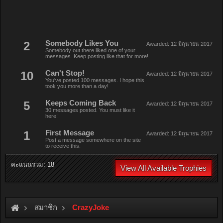
2
Somebody Likes You
Awarded:
12 มิถุนายน 2017
Somebody out there liked one of your
messages. Keep posting like that for more!
10
Can't Stop!
Awarded:
12 มิถุนายน 2017
You've posted 100 messages. I hope this
took you more than a day!
5
Keeps Coming Back
Awarded:
12 มิถุนายน 2017
30 messages posted. You must like it
here!
1
First Message
Awarded:
12 มิถุนายน 2017
Post a message somewhere on the site
to receive this.
คะแนนรวม: 18
View All Available Trophies
สมาชิก
CrazyJoke