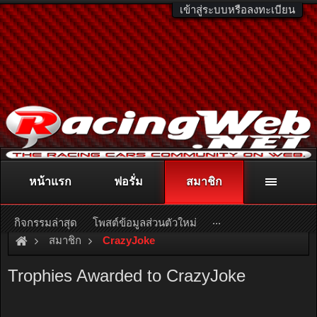
เข้าสู่ระบบหรือลงทะเบียน
หน้าแรก
ฟอรั่ม
สมาชิก
ติดต่อลงโฆษณา
racingweb@gmail.com
หรือโทร. 081-811-1138
หรืออ่านรายละเอียดเพิ่มเติม คลิกที่นี่
...
กิจกรรมล่าสุด
โพสต์ข้อมูลส่วนตัวใหม่
สมาชิก
CrazyJoke
Trophies Awarded to CrazyJoke