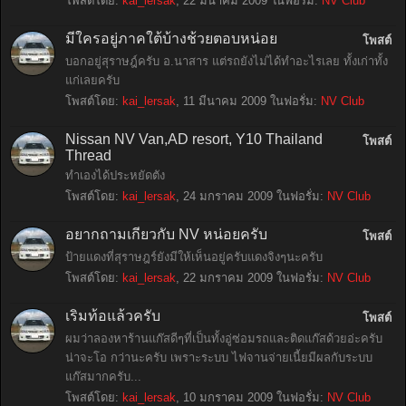
โพสต์โดย:
kai_lersak
,
22 มีนาคม 2009
ในฟอรั่ม:
NV Club
มีใครอยู่ภาคใต้บ้างช้วยตอบหน่อย
โพสต์
บอกอยู่สุราษฎ์ครับ อ.นาสาร แต่รถยังไม่ได้ทำอะไรเลย ทั้งเก่าทั้ง
แก่เลยครับ
โพสต์โดย:
kai_lersak
,
11 มีนาคม 2009
ในฟอรั่ม:
NV Club
Nissan NV Van,AD resort, Y10 Thailand
โพสต์
Thread
ทำเองได้ประหยัดตัง
โพสต์โดย:
kai_lersak
,
24 มกราคม 2009
ในฟอรั่ม:
NV Club
อยากถามเกี่ยวกับ NV หน่อยครับ
โพสต์
ป้ายแดงที่สุราษฎร์ยังมีให้เห็นอยู่ครับแดงจิงๆนะครับ
โพสต์โดย:
kai_lersak
,
22 มกราคม 2009
ในฟอรั่ม:
NV Club
เริ่มท้อแล้วครับ
โพสต์
ผมว่าลองหาร้านแก๊สดีๆที่เป็นทั้งอู่ซ่อมรถและติดแก๊สด้วยอ่ะครับ
น่าจะโอ กว่านะครับ เพราะระบบ ไฟจานจ่ายเนี้ยมีผลกับระบบ
แก๊สมากครับ...
โพสต์โดย:
kai_lersak
,
10 มกราคม 2009
ในฟอรั่ม:
NV Club