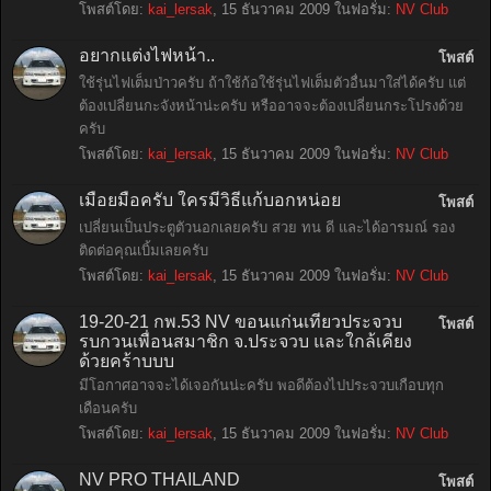
โพสต์โดย:
kai_lersak
,
15 ธันวาคม 2009
ในฟอรั่ม:
NV Club
อยากแต่งไฟหน้า..
โพสต์
ใช้รุ่นไฟเต็มป่าวครับ ถ้าใช้ก้อใช้รุ่นไฟเต็มตัวอื่นมาใส่ได้ครับ แต่
ต้องเปลี่ยนกะจังหน้าน่ะครับ หรืออาจจะต้องเปลี่ยนกระโปรงด้วย
ครับ
โพสต์โดย:
kai_lersak
,
15 ธันวาคม 2009
ในฟอรั่ม:
NV Club
เมื่อยมือครับ ใครมีวิธีแก้บอกหน่อย
โพสต์
เปลี่ยนเป็นประตูตัวนอกเลยครับ สวย ทน ดี และได้อารมณ์ รอง
ติดต่อคุณเบิ้มเลยครับ
โพสต์โดย:
kai_lersak
,
15 ธันวาคม 2009
ในฟอรั่ม:
NV Club
19-20-21 กพ.53 NV ขอนแก่นเที่ยวประจวบ
โพสต์
รบกวนเพื่อนสมาชิก จ.ประจวบ และใกล้เคียง
ด้วยคร้าบบบ
มีโอกาศอาจจะได้เจอกันน่ะครับ พอดีต้องไปประจวบเกือบทุก
เดือนครับ
โพสต์โดย:
kai_lersak
,
15 ธันวาคม 2009
ในฟอรั่ม:
NV Club
NV PRO THAILAND
โพสต์