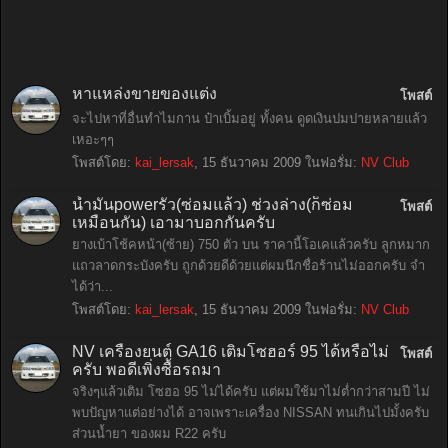
หาแหล่งขายของแต่ง
โพสต์
จะไปหาที่อื่นทำไมกาน ป๋าเบิ้มอยู่ ทั้งคน ดูดเงินปมปายหลายแล้ว
เหอะๆๆ
โพสต์โดย:
kai_lersak
,
15 ธันวาคม 2009
ในฟอรั่ม:
NV Club
น้ำมันpowerรั่ว(ซ่อมแล้ว) ช่วงล่าง(ก็ซ่อม
โพสต์
เหมือนกัน) เอามาบอกกันครับ
ยางเบ้าโช้คหน้า(ซ้าย) 750 ตัว บน ราคานี้โอเคแล้วครับ ลูกหมาก
แถวลาดกระบังครับ ถูกด้วยดีด้วยแต่ผมนึกชื่อร้านไม่ออกครับ จำ
ได้ว่า...
โพสต์โดย:
kai_lersak
,
15 ธันวาคม 2009
ในฟอรั่ม:
NV Club
NV เครื่องยนต์ GA16 เติมโซฮอร์ 95 ได้หรือไม่
โพสต์
ครับ พอดีเพิ่งซื้อรถมา
จริงๆแล้วเติม โซฮอ 95 ไม่ได้ครับ แต่ผมใช้มาไม่ต่ำกว่าสามปี ไม่
พบปัญหาแต่อย่างได้ อาจเพราะเครื่อง NISSAN ทนเกินไปมั้งครับ
ส่วนน้ำยา ของผม R22 ครับ