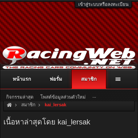
เข้าสู่ระบบหรือลงทะเบียน
หน้าแรก
ฟอรั่ม
สมาชิก
ติดต่อลงโฆษณา
racingweb@gmail.com
หรือโทร. 081-811-1138
หรืออ่านรายละเอียดเพิ่มเติม คลิกที่นี่
...
กิจกรรมล่าสุด
โพสต์ข้อมูลส่วนตัวใหม่
สมาชิก
kai_lersak
เนื้อหาล่าสุดโดย kai_lersak