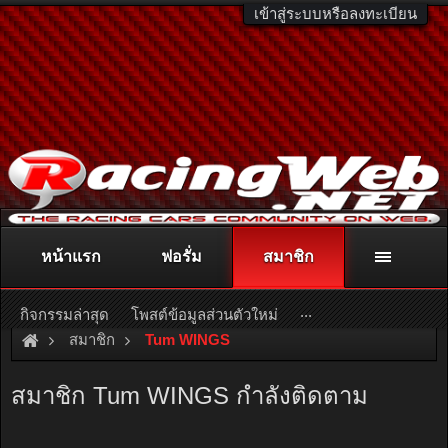
เข้าสู่ระบบหรือลงทะเบียน
หน้าแรก
ฟอรั่ม
สมาชิก
ติดต่อลงโฆษณา
racingweb@gmail.com
หรือโทร. 081-811-1138
หรืออ่านรายละเอียดเพิ่มเติม คลิกที่นี่
...
กิจกรรมล่าสุด
โพสต์ข้อมูลส่วนตัวใหม่
สมาชิก
Tum WINGS
สมาชิก Tum WINGS กำลังติดตาม