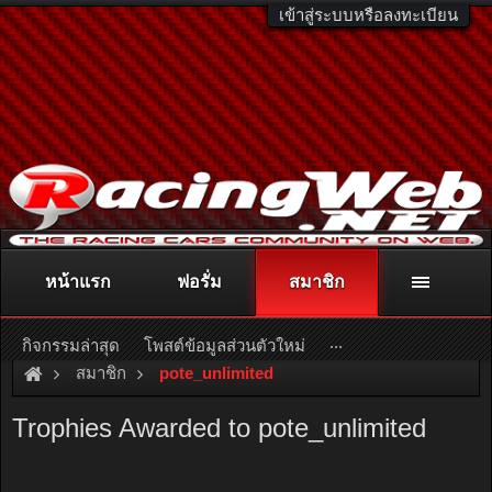
เข้าสู่ระบบหรือลงทะเบียน
หน้าแรก
ฟอรั่ม
สมาชิก
ติดต่อลงโฆษณา
racingweb@gmail.com
หรือโทร. 081-811-1138
หรืออ่านรายละเอียดเพิ่มเติม คลิกที่นี่
...
กิจกรรมล่าสุด
โพสต์ข้อมูลส่วนตัวใหม่
สมาชิก
pote_unlimited
Trophies Awarded to pote_unlimited