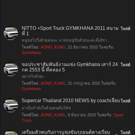
NITTO +Sport Truck GYMKHANA 2011 สนาม
โพสต์
ที่ 1
หนูขอไปวิ่งด้วยคนนะ มาสอนนู๋ขับด้วยนะค่ะพี่เอ้ขา...
โพสต์โดย:
AONO_KUNG
,
22 ธันวาคม 2010
ในฟอรั่ม:
Gymkhana
ขอประชาสัมพันธ์งานแข่ง Gymkhana เสาร์ 24
โพสต์
กค 2553 นี้ ที่คลอง 5
อยากไปจังอ่ะ
โพสต์โดย:
AONO_KUNG
,
21 กรกฎาคม 2010
ในฟอรั่ม:
Gymkhana
Supercar Thailand 2010 NEWS by coachเจี๊ยบ
โพสต์
มาเป็นกำลังใจด้วยคนคับโค้ช
โพสต์โดย:
AONO_KUNG
,
8 มิถุนายน 2010
ในฟอรั่ม:
Sport
Truck.
เตรียมตัวพบกับการแข่งขันรถยนต์ทางเรียบ
โพสต์