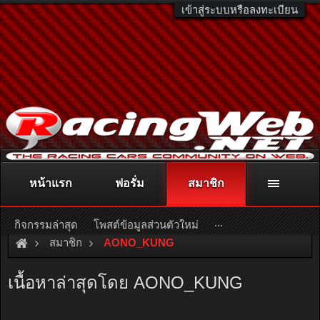
เข้าสู่ระบบหรือลงทะเบียน
หน้าแรก
ฟอรั่ม
สมาชิก
ติดต่อลงโฆษณา
racingweb@gmail.com
หรือโทร. 081-811-1138
หรืออ่านรายละเอียดเพิ่มเติม คลิกที่นี่
...
กิจกรรมล่าสุด
โพสต์ข้อมูลส่วนตัวใหม่
สมาชิก
AONO_KUNG
เนื้อหาล่าสุดโดย AONO_KUNG