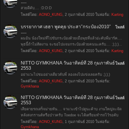
.....
สวยดีคับ.... :D:D:D
โพสต์โดย:
AONO_KUNG
,
2 กุมภาพันธ์ 2010
ในฟอรั่ม:
Karting
บรรยากาศ เฮฮา พูดคุย ประสา"กระป๋อง2010"
โพสต์
.....
ผมอ้น น้องใหม่ที่ไปขับกระป๋องด้วยเมื่อพุธที่แล้วอ่ะคับพี่มาร์ค....
พุธนี้ถ้าไม่ติดงาน จะขอไปแจมกระป๋องด้วยคนนะครับ.... ;););)...
โพสต์โดย:
AONO_KUNG
,
2 กุมภาพันธ์ 2010
ในฟอรั่ม:
Karting
NITTO GYMKHANA วันอาทิตย์ที่ 28 กุมภาพันธ์
โพสต์
2553
อย่าแวะไปชมอย่างเดียวคับพี่ ลองลงไปแข่งเลยครับ ;););)
โพสต์โดย:
AONO_KUNG
,
2 กุมภาพันธ์ 2010
ในฟอรั่ม:
Gymkhana
NITTO GYMKHANA วันอาทิตย์ที่ 28 กุมภาพันธ์
โพสต์
2553
เสียดายรถเสร็จม่ายทัน.... จาแวะเข้าไปดูนะค้าบ งานใหญ่จะจัด
หลังสงกรานต์หรือป่าวครับ Toedoe จะได้เตรียมทำรถไว้รอคับ
โพสต์โดย:
AONO_KUNG
,
1 กุมภาพันธ์ 2010
ในฟอรั่ม:
Gymkhana