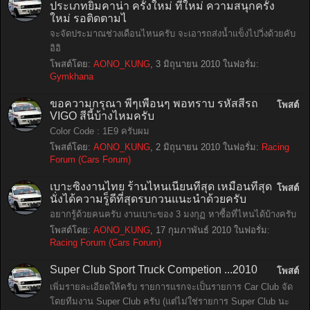
ประเภทยิมคาน่า ครั้งใหม่ ที่ใหม่ ความสนุกครั้ง
ใหม่ รอติดตามไ
จะจัดประมาณช่วงเดือนไหนครับ จะเอารถส่งน้ำแข็งไปวิ่งด้วยคับ
อิอิ
โพสต์โดย:
AONO_KUNG
,
3 มิถุนายน 2010
ในฟอรั่ม:
Gymkhana
ขอความกรุณา พี่ๆเพื่อนๆ พอทราบ รหัสสีรถ
โพสต์
VIGO สีนี้บ้างไหมครับ
Color Code : 1E9 ครับผม
โพสต์โดย:
AONO_KUNG
,
2 มิถุนายน 2010
ในฟอรั่ม:
Racing
Forum (Cars Forum)
เบาะซิ่งงานไทย ร้านไหนเนียนที่สุด เหมือนที่สุด
โพสต์
นั่งได้ความรู็ดีที่สุดรบกวนแนะนำด้วยครับ
อยากรู้ด้วยคนครับ งานเบาะของ 3 มงกุฏ หาซื้อที่ไหนได้บ้างครับ
โพสต์โดย:
AONO_KUNG
,
17 กุมภาพันธ์ 2010
ในฟอรั่ม:
Racing Forum (Cars Forum)
Super Club Sport Truck Competion ...2010
โพสต์
เพิ่มรายละเอียดให้ครับ รายการแรกจะเป็นรายการ Car Club จัด
โดยทีมงาน Super Club ครับ (แต่ไม่ใช่รายการ Super Club นะ