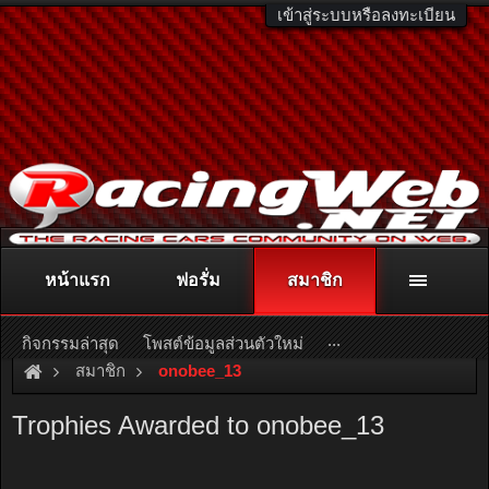
เข้าสู่ระบบหรือลงทะเบียน
หน้าแรก
ฟอรั่ม
สมาชิก
ติดต่อลงโฆษณา
racingweb@gmail.com
หรือโทร. 081-811-1138
หรืออ่านรายละเอียดเพิ่มเติม คลิกที่นี่
...
กิจกรรมล่าสุด
โพสต์ข้อมูลส่วนตัวใหม่
สมาชิก
onobee_13
Trophies Awarded to onobee_13