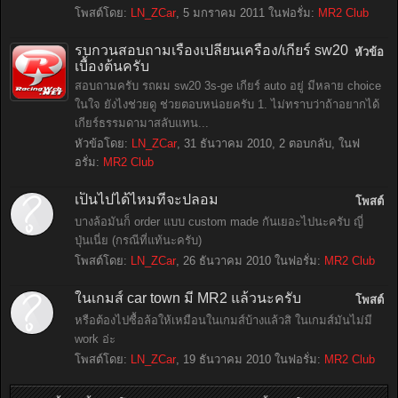
โพสต์โดย:
LN_ZCar
,
5 มกราคม 2011
ในฟอรั่ม:
MR2 Club
รบกวนสอบถามเรื่องเปลี่ยนเครื่อง/เกียร์ sw20
หัวข้อ
เบื้องต้นครับ
สอบถามครับ รถผม sw20 3s-ge เกียร์ auto อยู่ มีหลาย choice
ในใจ ยังไงช่วยดู ช่วยตอบหน่อยครับ 1. ไม่ทราบว่าถ้าอยากได้
เกียร์ธรรมดามาสลับแทน...
หัวข้อโดย:
LN_ZCar
,
31 ธันวาคม 2010
, 2 ตอบกลับ, ในฟ
อรั่ม:
MR2 Club
เป็นไปได้ไหมที่จะปลอม
โพสต์
บางล้อมันก็ order แบบ custom made กันเยอะไปนะครับ ญี่
ปุ่นเนี่ย (กรณีที่แท้นะครับ)
โพสต์โดย:
LN_ZCar
,
26 ธันวาคม 2010
ในฟอรั่ม:
MR2 Club
ในเกมส์ car town มี MR2 แล้วนะครับ
โพสต์
หรือต้องไปซื้อล้อให้เหมือนในเกมส์บ้างแล้วสิ ในเกมส์มันไม่มี
work อ่ะ
โพสต์โดย:
LN_ZCar
,
19 ธันวาคม 2010
ในฟอรั่ม:
MR2 Club