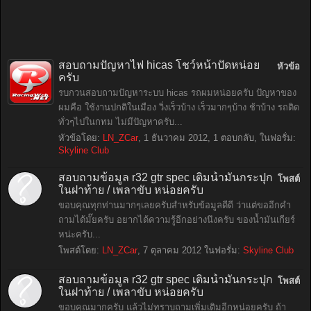
สอบถามปัญหาไฟ hicas โชว์หน้าปัดหน่อย
หัวข้อ
ครับ
รบกวนสอบถามปัญหาระบบ hicas รถผมหน่อยครับ ปัญหาของ
ผมคือ ใช้งานปกติในเมือง วิ่งเร็วบ้าง เร็วมากๆบ้าง ช้าบ้าง รถติด
ทั่วๆไปในกทม ไม่มีปัญหาครับ...
หัวข้อโดย:
LN_ZCar
,
1 ธันวาคม 2012
, 1 ตอบกลับ, ในฟอรั่ม:
Skyline Club
สอบถามข้อมูล r32 gtr spec เติมน้ำมันกระปุก
โพสต์
ในฝาท้าย / เพลาขับ หน่อยครับ
ขอบคุณทุกท่านมากๆเลยครับสำหรับข้อมูลดีดี ว่าแต่ขออีกคำ
ถามได้มั๊ยครับ อยากได้ความรู้อีกอย่างนึงครับ ของน้ำมันเกียร์
หน่ะครับ...
โพสต์โดย:
LN_ZCar
,
7 ตุลาคม 2012
ในฟอรั่ม:
Skyline Club
สอบถามข้อมูล r32 gtr spec เติมน้ำมันกระปุก
โพสต์
ในฝาท้าย / เพลาขับ หน่อยครับ
ขอบคุณมากครับ แล้วไม่ทราบถามเพิ่มเติมอีกหน่อยครับ ถ้า