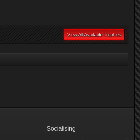
View All Available Trophies
Socialising