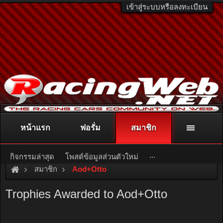
เข้าสู่ระบบหรือลงทะเบียน
หน้าแรก
ฟอรั่ม
สมาชิก
ติดต่อลงโฆษณา
racingweb@gmail.com
หรือโทร. 081-811-1138
หรืออ่านรายละเอียดเพิ่มเติม คลิกที่นี่
...
กิจกรรมล่าสุด
โพสต์ข้อมูลส่วนตัวใหม่
สมาชิก
Aod+Otto
Trophies Awarded to Aod+Otto