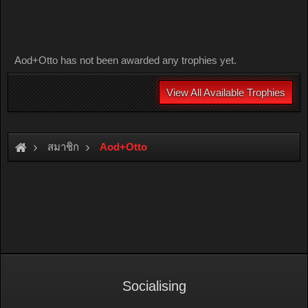
Aod+Otto has not been awarded any trophies yet.
View All Available Trophies
สมาชิก
Aod+Otto
Socialising