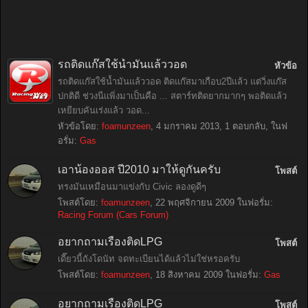
รถติดแก๊สใช้น้ำมันแล้ววอด
หัวข้อ
รถติดแก๊สใช้น้ำมันแล้ววอด ติดแก๊สมาเกือบ2ปีแล้ว แต่วิ่งแก๊ส
ปกติดี ช่วงนีเเพิ่งมาเป็นคือ ... สตาร์ทติดยากมากๆ พอติดแล้ว
เหยียบคันเร่งแล้ว วอด...
หัวข้อโดย:
foamunzeen
,
4 มกราคม 2013
, 1 ตอบกลับ, ในฟ
อรั่ม:
Gas
เอาน้องออส ปี2010 มาให้ดูกันครับ
โพสต์
ทรงมันเหมือนมาแข่งกับ Civic ลองดูดีๆ
โพสต์โดย:
foamunzeen
,
22 พฤศจิกายน 2009
ในฟอรั่ม:
Racing Forum (Cars Forum)
อยากถามเรื่องติดLPG
โพสต์
เดี๊ยวนี้ถังโดนัท จดทะเบียนได้แล้วไม่ใช่หรอครับ
โพสต์โดย:
foamunzeen
,
18 สิงหาคม 2009
ในฟอรั่ม:
Gas
อยากถามเรื่องติดLPG
โพสต์