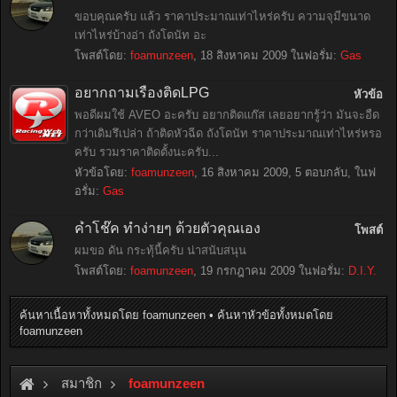
ขอบคุณครับ แล้ว ราคาประมาณเท่าไหร่ครับ ความจุมีขนาด
เท่าไหร่บ้างอ่า ถังโดนัท อะ
โพสต์โดย:
foamunzeen
,
18 สิงหาคม 2009
ในฟอรั่ม:
Gas
อยากถามเรื่องติดLPG
หัวข้อ
พอดีผมใช้ AVEO อะครับ อยากติดแก๊ส เลยอยากรู้ว่า มันจะอืด
กว่าเดิมรึเปล่า ถ้าติดหัวฉีด ถังโดนัท ราคาประมาณเท่าไหร่หรอ
ครับ รวมราคาติดตั้งนะครับ...
หัวข้อโดย:
foamunzeen
,
16 สิงหาคม 2009
, 5 ตอบกลับ, ในฟ
อรั่ม:
Gas
ค้ำโช๊ค ทำง่ายๆ ด้วยตัวคุณเอง
โพสต์
ผมขอ ดัน กระทุ้นี้ครับ น่าสนับสนุน
โพสต์โดย:
foamunzeen
,
19 กรกฎาคม 2009
ในฟอรั่ม:
D.I.Y.
ค้นหาเนื้อหาทั้งหมดโดย foamunzeen
ค้นหาหัวข้อทั้งหมดโดย
foamunzeen
สมาชิก
foamunzeen