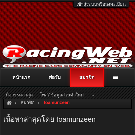
เข้าสู่ระบบหรือลงทะเบียน
หน้าแรก
ฟอรั่ม
สมาชิก
ติดต่อลงโฆษณา
racingweb@gmail.com
หรือโทร. 081-811-1138
หรืออ่านรายละเอียดเพิ่มเติม คลิกที่นี่
...
กิจกรรมล่าสุด
โพสต์ข้อมูลส่วนตัวใหม่
สมาชิก
foamunzeen
เนื้อหาล่าสุดโดย foamunzeen