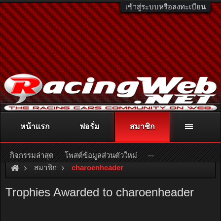
เข้าสู่ระบบหรือลงทะเบียน
หน้าแรก
ฟอรั่ม
สมาชิก
ติดต่อลงโฆษณา
racingweb@gmail.com
หรือโทร. 081-811-1138
หรืออ่านรายละเอียดเพิ่มเติม คลิกที่นี่
...
กิจกรรมล่าสุด
โพสต์ข้อมูลส่วนตัวใหม่
สมาชิก
charoenheader
Trophies Awarded to charoenheader