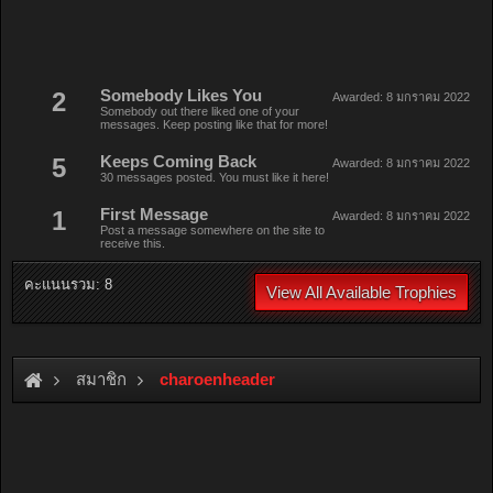
2
Somebody Likes You
Awarded:
8 มกราคม 2022
Somebody out there liked one of your
messages. Keep posting like that for more!
5
Keeps Coming Back
Awarded:
8 มกราคม 2022
30 messages posted. You must like it here!
1
First Message
Awarded:
8 มกราคม 2022
Post a message somewhere on the site to
receive this.
คะแนนรวม: 8
View All Available Trophies
สมาชิก
charoenheader