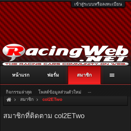
เข้าสู่ระบบหรือลงทะเบียน
หน้าแรก
ฟอรั่ม
สมาชิก
ติดต่อลงโฆษณา
racingweb@gmail.com
หรือโทร. 081-811-1138
หรืออ่านรายละเอียดเพิ่มเติม คลิกที่นี่
...
กิจกรรมล่าสุด
โพสต์ข้อมูลส่วนตัวใหม่
สมาชิก
col2ETwo
สมาชิกที่ติดตาม col2ETwo