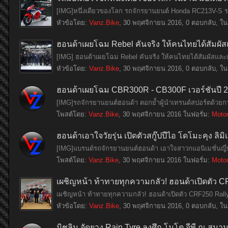
[IMG]​ หนึ่งเดียวของโลก รถจักรยานยนต์ Honda RC213V-S รถ
หัวข้อโดย:
Vanz.Bike
,
30 พฤศจิกายน 2016
, 0 ตอบกลับ, ใน
ฮอนด้าเผยโฉม Rebel คันจริง ให้คนไทยได้สัมผัส
[IMG] ฮอนด้าเผยโฉม Rebel คันจริง ให้คนไทยได้สัมผัสและเป
หัวข้อโดย:
Vanz.Bike
,
30 พฤศจิกายน 2016
, 0 ตอบกลับ, ใน
ฮอนด้าเผยโฉม CBR300R - CB300F เวอร์ชั่นปี 20
[IMG]​ รถจักรยานยนต์ฮอนด้า ตอกย้ำผู้นำเทรนด์สปอร์ตด้วย
โพสต์โดย:
Vanz.Bike
,
30 พฤศจิกายน 2016
ในฟอรั่ม:
Moto
ฮอนด้าเอาใจวัยรุ่น เปิดตัวสกู๊ปปี้ไอ โดโมะคุง ลิมิ
[IMG]​ แบรนด์รถจักรยานยนต์ฮอนด้า เอาใจสาวกแอนิเมชั่นญี่ปุ่นด
โพสต์โดย:
Vanz.Bike
,
30 พฤศจิกายน 2016
ในฟอรั่ม:
Moto
เผชิญหน้า ท้าทายทุกความกลัว! ฮอนด้าเปิดตัว CR
เผชิญหน้า ท้าทายทุกความกลัว! ฮอนด้าเปิดตัว CRF250 Rally
หัวข้อโดย:
Vanz.Bike
,
30 พฤศจิกายน 2016
, 0 ตอบกลับ, ใน
มิชลิน จัดยาง Rain Tyre ลงศึก โมโต จีพี ณ สนา