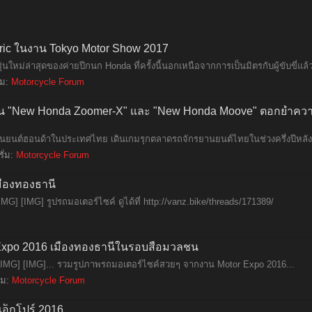
ric ในงาน Tokyo Motor Show 2017
นใหม่ล่าสุดของค่ายปีกนก Honda ที่ครั้งนี้นอกเหนือจากการเป็นมิตรกับผู้ขับขี่แล้ว
่ม:
Motorcycle Forum
รุ่น "New Honda Zoomer-X" และ "New Honda Moove" ตอกย้ำควา
รยานยนต์ฮอนด้าในประเทศไทย เดินเกมรุกตลาดรถจักรยานยนต์ไทยในช่วงครึ่งปีหลัง เพ
ั่ม:
Motorcycle Forum
ืองทองธานี
[IMG] [IMG] รูปรถมอเตอร์ไซค์ ดูได้ที่ http://vanz.bike/threads/171389/
xpo 2016 เมืองทองธานีในรอบสื่อมวลชน
 [IMG] [IMG]... รวมรูปภาพรถมอเตอร์ไซค์สวยๆ จากงาน Motor Expo 2016...
่ม:
Motorcycle Forum
อ็กโปร์ 2016