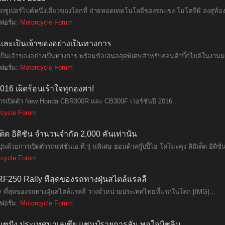
ซูเปอร์ไบค์หนึ่งเดียวของโลกที่ ถ่ายทอดเทคโนโลยีของรถแข่ง โมโตจีพี ลงสู่ท้อ
ฟอรั่ม:
Motorcycle Forum
และเป็นเจ้าของอย่างเป็นทางการ
็นเจ้าของอย่างเป็นทางการ พร้อมข้อเสนอสุดพิเศษสำหรับฮอนด้าบิ๊กไบค์ในงานมอเ
ฟอรั่ม:
Motorcycle Forum
16 เผ็ดร้อนเร้าใจทุกองศา!
การเปิดตัว New Honda CBR300R และ CB300F เวอร์ชันปี 2016...
rcycle Forum
เต็ด อิดิชั่น จำนวนจำกัด 2,000 คันเท่านั้น
้วยการเปิดตัวรถแฟชั่นเอ.ที.รุ่ นพิเศษ ฮอนด้าสกู๊ปปี้ไอ โดโมะคุง ลิมิเต็ด อิดิชั่น
rcycle Forum
F250 Rally ที่สุดของรถทางฝุ่นสไตล์แรลลี่
 ที่สุดของรถทางฝุ่นสไตล์แรลลี่ วางจำหน่ายประเทศไทยที่แรกในโลก [IMG]​...
ฟอรั่ม:
Motorcycle Forum
มเซปัง ประเทศมาเลเซีย แชมป์รายการลั่น พอใจมิชลิน...