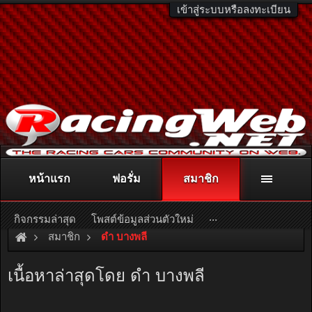
เข้าสู่ระบบหรือลงทะเบียน
หน้าแรก
ฟอรั่ม
สมาชิก
ติดต่อลงโฆษณา
racingweb@gmail.com
หรือโทร. 081-811-1138
หรืออ่านรายละเอียดเพิ่มเติม คลิกที่นี่
...
กิจกรรมล่าสุด
โพสต์ข้อมูลส่วนตัวใหม่
สมาชิก
ดำ บางพลี
เนื้อหาล่าสุดโดย ดำ บางพลี