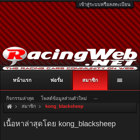
เข้าสู่ระบบหรือลงทะเบียน
หน้าแรก
ฟอรั่ม
สมาชิก
ติดต่อลงโฆษณา
racingweb@gmail.com
หรือโทร. 081-811-1138
หรืออ่านรายละเอียดเพิ่มเติม คลิกที่นี่
...
กิจกรรมล่าสุด
โพสต์ข้อมูลส่วนตัวใหม่
สมาชิก
kong_blacksheep
เนื้อหาล่าสุดโดย kong_blacksheep