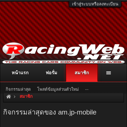
เข้าสู่ระบบหรือลงทะเบียน
หน้าแรก
ฟอรั่ม
สมาชิก
ติดต่อลงโฆษณา
racingweb@gmail.com
หรือโทร. 081-811-1138
หรืออ่านรายละเอียดเพิ่มเติม คลิกที่นี่
...
กิจกรรมล่าสุด
โพสต์ข้อมูลส่วนตัวใหม่
สมาชิก
กิจกรรมล่าสุดของ am.jp-mobile