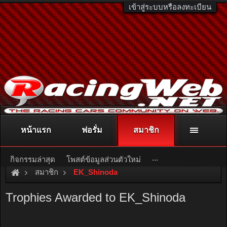
เข้าสู่ระบบหรือลงทะเบียน
หน้าแรก
ฟอรั่ม
สมาชิก
ติดต่อลงโฆษณา
racingweb@gmail.com
หรือโทร. 081-811-1138
หรืออ่านรายละเอียดเพิ่มเติม คลิกที่นี่
...
กิจกรรมล่าสุด
โพสต์ข้อมูลส่วนตัวใหม่
สมาชิก
EK_Shinoda
Trophies Awarded to EK_Shinoda