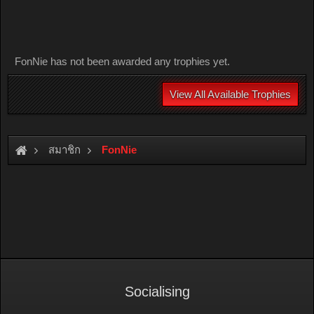
FonNie has not been awarded any trophies yet.
View All Available Trophies
สมาชิก
FonNie
Socialising