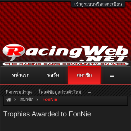
เข้าสู่ระบบหรือลงทะเบียน
หน้าแรก
ฟอรั่ม
สมาชิก
ติดต่อลงโฆษณา
racingweb@gmail.com
หรือโทร. 081-811-1138
หรืออ่านรายละเอียดเพิ่มเติม คลิกที่นี่
...
กิจกรรมล่าสุด
โพสต์ข้อมูลส่วนตัวใหม่
สมาชิก
FonNie
Trophies Awarded to FonNie