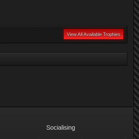
View All Available Trophies
Socialising