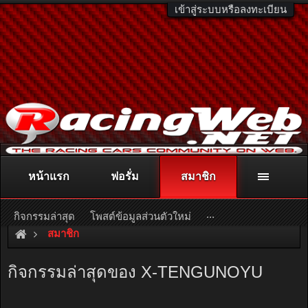
เข้าสู่ระบบหรือลงทะเบียน
หน้าแรก
ฟอรั่ม
สมาชิก
ติดต่อลงโฆษณา
racingweb@gmail.com
หรือโทร. 081-811-1138
หรืออ่านรายละเอียดเพิ่มเติม คลิกที่นี่
...
กิจกรรมล่าสุด
โพสต์ข้อมูลส่วนตัวใหม่
สมาชิก
กิจกรรมล่าสุดของ X-TENGUNOYU