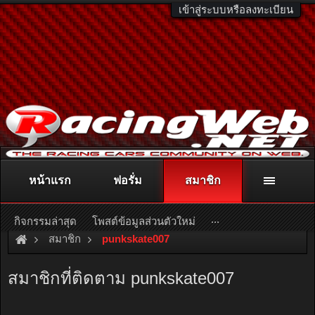
เข้าสู่ระบบหรือลงทะเบียน
หน้าแรก
ฟอรั่ม
สมาชิก
ติดต่อลงโฆษณา
racingweb@gmail.com
หรือโทร. 081-811-1138
หรืออ่านรายละเอียดเพิ่มเติม คลิกที่นี่
...
กิจกรรมล่าสุด
โพสต์ข้อมูลส่วนตัวใหม่
สมาชิก
punkskate007
สมาชิกที่ติดตาม punkskate007