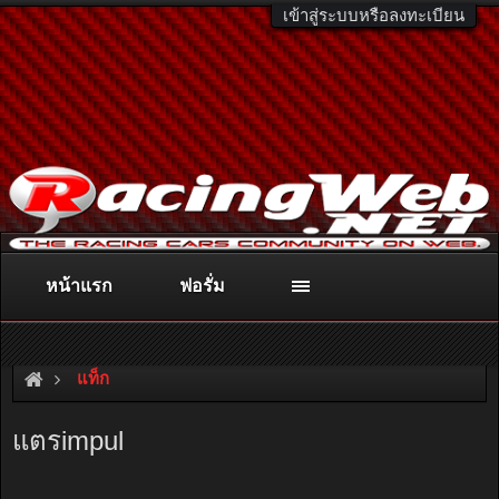
เข้าสู่ระบบหรือลงทะเบียน
หน้าแรก
ฟอรั่ม
ติดต่อลงโฆษณา
racingweb@gmail.com
หรือโทร. 081-811-1138
หรืออ่านรายละเอียดเพิ่มเติม คลิกที่นี่
แท็ก
แตรimpul