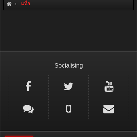
แท็ก
Socialising