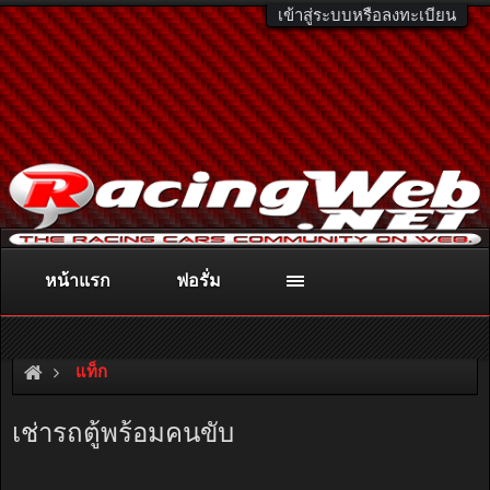
เข้าสู่ระบบหรือลงทะเบียน
หน้าแรก
ฟอรั่ม
ติดต่อลงโฆษณา
racingweb@gmail.com
หรือโทร. 081-811-1138
หรืออ่านรายละเอียดเพิ่มเติม คลิกที่นี่
แท็ก
เช่ารถตู้พร้อมคนขับ