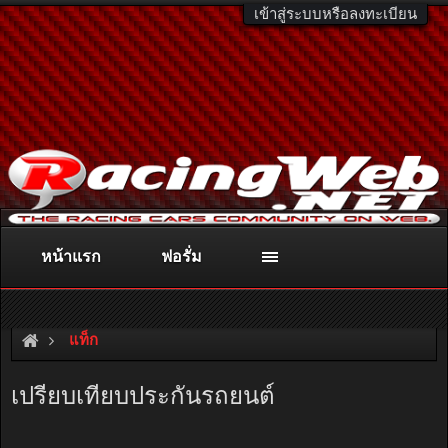
เข้าสู่ระบบหรือลงทะเบียน
หน้าแรก
ฟอรั่ม
ติดต่อลงโฆษณา
racingweb@gmail.com
หรือโทร. 081-811-1138
หรืออ่านรายละเอียดเพิ่มเติม คลิกที่นี่
แท็ก
เปรียบเทียบประกันรถยนต์