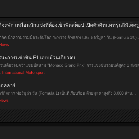
จะพัก เหมือนนักแข่งที่ต้องเข้าพิตสต็อป เปิดตัวคิทแคทรุ่นลิมิเต
ำกัด นำความร่วมมือระดับโลก ระหว่าง คิทแคท และ ฟอร์มูล่า วัน (Formula 1®)..
News
ัยชนะการแข่งขัน F1 แบบม้วนเดียวจบ
งม้วนเดียวจบคว้าแชมป์สนาม "Monaco Grand Prix" การแข่งขันรถยนต์สูตร 1 ส่งผลให
ม:
International Motorsport
ดอลลาร์
์กิจการ ฟอร์มูล่า วัน (Formula 1) เป็นที่เรียบร้อย ด้วยมูลค่าสูงถึง 8,000 ล้าน...
News