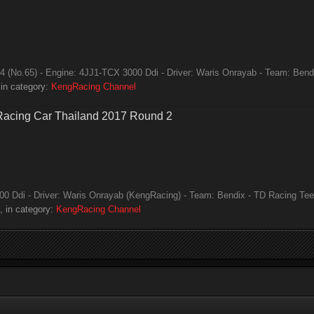
(No.65) - Engine: 4JJ1-TCX 3000 Ddi - Driver: Waris Onrayab - Team: Bendix
in category:
KengRacing Channel
 Racing Car Thailand 2017 Round 2
 Ddi - Driver: Waris Onrayab (KengRacing) - Team: Bendix - TD Racing Tee D
 in category:
KengRacing Channel