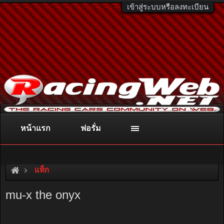
เข้าสู่ระบบหรือลงทะเบียน
หน้าแรก
ฟอรั่ม
ติดต่อลงโฆษณา
racingweb@gmail.com
หรือโทร. 081-811-1138
หรืออ่านรายละเอียดเพิ่มเติม คลิกที่นี่
แท็ก
mu-x the onyx