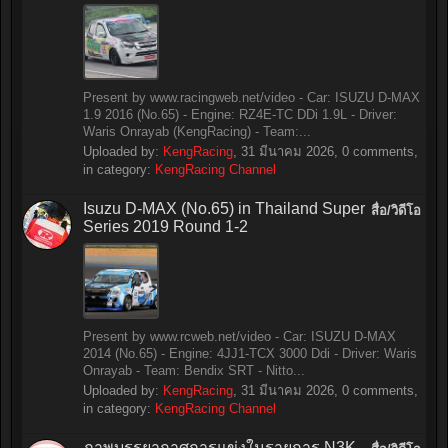
Present by www.racingweb.net/video - Car: ISUZU D-MAX
1.9 2016 (No.65) - Engine: RZ4E-TC DDi 1.9L - Driver:
Waris Onrayab (KengRacing) - Team:...
Uploaded by:
KengRacing
,
31 มีนาคม 2026
, 0 comments,
in category:
KengRacing Channel
Isuzu D-MAX (No.65) in Thailand Super
สื่อ/วิดีโอ
Series 2019 Round 1-2
Present by www.rcweb.net/video - Car: ISUZU D-MAX
2014 (No.65) - Engine: 4JJ1-TCX 3000 Ddi - Driver: Waris
Onrayab - Team: Bendix SRT - Nitto...
Uploaded by:
KengRacing
,
31 มีนาคม 2026
, 0 comments,
in category:
KengRacing Channel
ภาพบรรยากาศการแข่งในรายการ N3K