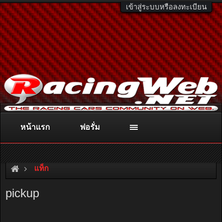
เข้าสู่ระบบหรือลงทะเบียน
หน้าแรก
ฟอรั่ม
ติดต่อลงโฆษณา
racingweb@gmail.com
หรือโทร. 081-811-1138
หรืออ่านรายละเอียดเพิ่มเติม คลิกที่นี่
แท็ก
pickup