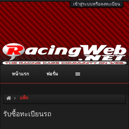
เข้าสู่ระบบหรือลงทะเบียน
หน้าแรก
ฟอรั่ม
ติดต่อลงโฆษณา
racingweb@gmail.com
หรือโทร. 081-811-1138
หรืออ่านรายละเอียดเพิ่มเติม คลิกที่นี่
แท็ก
รับซื้อทะเบียนรถ