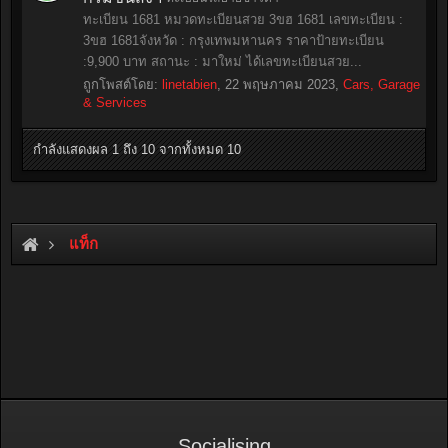
ทะเบียน 1681 หมวดทะเบียนสวย 3ขฮ 1681 เลขทะเบียน :
3ขฮ 1681จังหวัด : กรุงเทพมหานคร ราคาป้ายทะเบียน
:9,900 บาท สถานะ : มาใหม่ ได้เลขทะเบียนสวย...
ถูกโพสต์โดย:
linetabien
,
22 พฤษภาคม 2023
,
Cars, Garage
& Services
กำลังแสดงผล 1 ถึง 10 จากทั้งหมด 10
แท็ก
Socialising