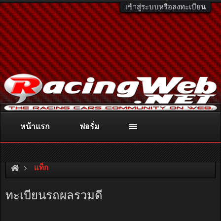
เข้าสู่ระบบหรือลงทะเบียน
หน้าแรก
ฟอรั่ม
ติดต่อลงโฆษณา
racingweb@gmail.com
หรือโทร. 081-811-1138
หรืออ่านรายละเอียดเพิ่มเติม คลิกที่นี่
แท็ก
ทะเบียนรถผลรวมดี