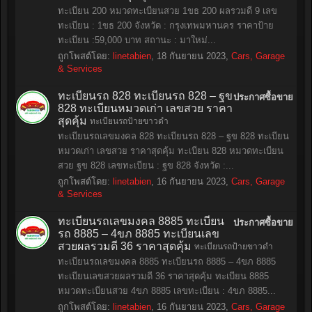
ทะเบียน 200 หมวดทะเบียนสวย 1ขธ 200 ผลรวมดี 9 เลข
ทะเบียน : 1ขธ 200 จังหวัด : กรุงเทพมหานคร ราคาป้าย
ทะเบียน :59,000 บาท สถานะ : มาใหม่...
ถูกโพสต์โดย:
linetabien
,
18 กันยายน 2023
,
Cars, Garage
& Services
ทะเบียนรถ 828 ทะเบียนรถ 828 – ฐข
ประกาศซื้อขาย
828 ทะเบียนหมวดเก่า เลขสวย ราคา
สุดคุ้ม
ทะเบียนรถป้ายขาวดำ
ทะเบียนรถเลขมงคล 828 ทะเบียนรถ 828 – ฐข 828 ทะเบียน
หมวดเก่า เลขสวย ราคาสุดคุ้ม ทะเบียน 828 หมวดทะเบียน
สวย ฐข 828 เลขทะเบียน : ฐข 828 จังหวัด :...
ถูกโพสต์โดย:
linetabien
,
16 กันยายน 2023
,
Cars, Garage
& Services
ทะเบียนรถเลขมงคล 8885 ทะเบียน
ประกาศซื้อขาย
รถ 8885 – 4ขภ 8885 ทะเบียนเลข
สวยผลรวมดี 36 ราคาสุดคุ้ม
ทะเบียนรถป้ายขาวดำ
ทะเบียนรถเลขมงคล 8885 ทะเบียนรถ 8885 – 4ขภ 8885
ทะเบียนเลขสวยผลรวมดี 36 ราคาสุดคุ้ม ทะเบียน 8885
หมวดทะเบียนสวย 4ขภ 8885 เลขทะเบียน : 4ขภ 8885...
ถูกโพสต์โดย:
linetabien
,
16 กันยายน 2023
,
Cars, Garage