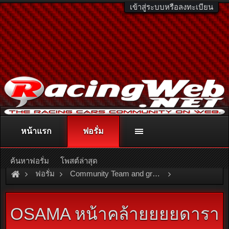
เข้าสู่ระบบหรือลงทะเบียน
หน้าแรก
ฟอรั่ม
ติดต่อลงโฆษณา
racingweb@gmail.com
หรือโทร. 081-811-1138
หรืออ่านรายละเอียดเพิ่มเติม คลิกที่นี่
ค้นหาฟอรั่ม
โพสต์ล่าสุด
ฟอรั่ม
Community Team and group
Team and Group
OSAMA\
OSAMA หน้าคล้ายยยยดารา