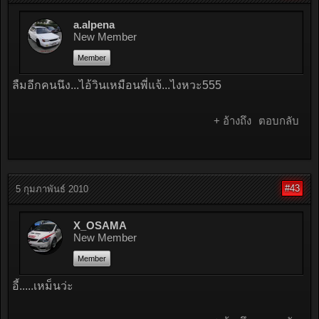
a.alpena
New Member
Member
ลืมอีกคนนึง...ไอ้วินเหมือนพี่แจ้...ไงหวะ555
+ อ้างถึง
ตอบกลับ
#43
5 กุมภาพันธ์ 2010
X_OSAMA
New Member
Member
อี้.....เหม็นว่ะ