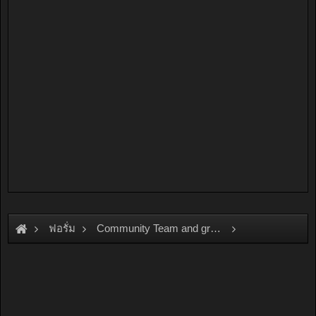
ฟอรั่ม
Community Team and group
Team and Group
OSAMA\