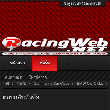
เข้าสู่ระบบหรือลงทะเบียน
หน้าแรก
ฟอรั่ม
ติดต่อลงโฆษณา
racingweb@gmail.com
หรือโทร. 081-811-1138
หรืออ่านรายละเอียดเพิ่มเติม คลิกที่นี่
ค้นหาฟอรั่ม
โพสต์ล่าสุด
ฟอรั่ม
Community Car Clubs
BMW Car Clubs
E30 Club
สมาชิกใหม่ครับ อยากได้สติกเกอร์ทำไงบ้าง
ตอบกลับหัวข้อ