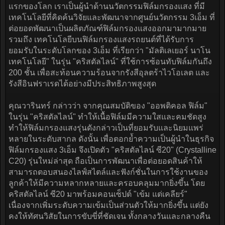
แรกของโลก เราเป็นผู้นำด้านนวัตกรรมฟิล์มกรองแสง ที่มี
เทคโนโลยีที่คิดค้นวิจัยและพัฒนาจากศูนย์นวัตกรรม 3เอ็ม ที่
ต่อยอดพัฒนาเป็นผลิตภัณฑ์ฟิล์มกรองแสงออกมามากมาย
รวมถึง เทคโนโลยีบนฟิล์มกรองแสงรถยนต์ที่ได้รับการ
ยอมรับในระดับโลกของ 3เอ็ม ที่เรียกว่า "มัลติเลเยอร์ นาโน
เทคโนโลยี" ในรุ่น "คริสตัลไลน์" ที่ใช้การซ้อนทับฟิล์มกันถึง
200 ชั้น เพื่อสะท้อนความร้อนจากรังสีอุลตร้าไวโอเลต และ
รังสีอินฟราเรดได้อย่างมีประสิทธิภาพสูงสุด
คุณวารินทร์ กล่าวว่า จากคุณสมบัติของ "ออพติคอล ฟิล์ม"
ในรุ่น "คริสตัลไลน์" ทำให้เนื้อฟิล์มมีความใสและคมชัดสูง
ทำให้ฟิล์มกรองแสงรุ่นดังกล่าวเป็นที่ยอมรับและนิยมแพร่
หลายในระดับสากล ดังนั้น เพื่อตอกย้ำความเป็นผู้นำในธุรกิจ
ฟิล์มกรองแสง 3เอ็ม จึงเปิดตัว "คริสตัลไลน์ ซี20" (Crystalline
C20) รุ่นใหม่ล่าสุด ถือเป็นการพัฒนาเพื่อต่อยอดสินค้าให้
สามารถตอบสนองไลฟ์สไตล์และฟังก์ชั่นในการใช้งานของ
ลูกค้าให้มีความหลากหลายและครอบคลุมมากยิ่งขึ้น โดย
คริสตัลไลน์ ซี20 มาพร้อมคอนเซ็ปต์ "เข้ม แต่เคลียร์"
เนื่องจากเพิ่มระดับความเข้มเป็นส่วนตัวให้มากยิ่งขึ้น แต่ยัง
คงให้ทัศนวิสัยในการขับขี่ที่ชัดเจน ทั้งกลางวันและกลางคืน