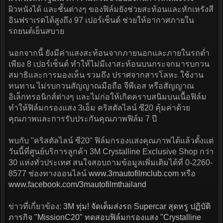
ผิวหนังได้ และชั้นต่างๆ ของฟิล์มยังช่วยสะท้อนและหักเหรังสี
อินฟราเรดได้สูงถึง 97 เปอร์เซ็นต์ ช่วยให้อากาศภายใน
รถยนต์เย็นสบาย
นอกจากนี้ ยังมีค่าแสงสะท้อนจากภายนอกและภายในรถต่ำ
เพียง 8 เปอร์เซ็นต์ ทำให้ไม่มีเงาสะท้อนบนกระจกมารบกวน
สมาธิและการมองเห็น รวมถึง ปราศจากสารโลหะ ใช้งาน
ทนทาน ไม่รบกวนสัญญาณมือถือ จีพีเอส หรือสัญญาณ
อิเล็กทรอนิกส์ต่างๆ และไม่ก่อให้เกิดคราบสนิมบนเนื้อฟิล์ม
ทำให้ฟิล์มกรองแสง 3เอ็ม คริสตัลไลน์ ซี20 คุ้มค่าด้วย
คุณภาพและการรับประกันคุณภาพฟิล์ม 7 ปี
พบกับ "คริสตัลไลน์ ซี20" ฟิล์มกรองแสงคุณภาพได้แล้วตั้งแต่
วันนี้ที่ศูนย์บริการลูกค้า 3M Crystalline Exclusive Shop กว่า
30 แห่งทั่วประเทศ สนใจสอบถามข้อมูลเพิ่มเติมได้ที่ 0-2260-
8577 ช่องทางออนไลน์
www.3mautofilmclub.com
หรือ
www.facebook.com/3mautofilmthailand
ข่าวที่เกี่ยวข้อง:
3M ทุ่ม! จัดเต็มส่งรถ Supercar สุดหรู ปฏิบัติ
ภารกิจ "MissionC20" ทดสอบฟิล์มกรองแสง "Crystalline