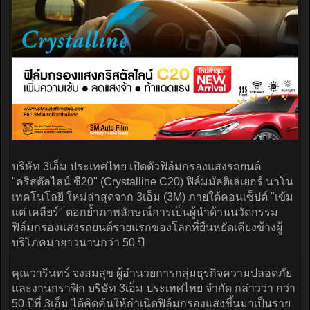
บริษัท 3เอ็ม ประเทศไทย เปิดตัวฟิล์มกรองแสงรถยนต์
"คริสตัลไลน์ ซี20" (Crystalline C20) ฟิล์มมัลติเลเยอร์ นาโน
เทคโนโลยี ใหม่ล่าสุดจาก 3เอ็ม (3M) ภายใต้คอนเซ็ปต์ "เข้ม
แต่ เคลียร์" ตอกย้ำภาพลักษณ์การเป็นผู้นำด้านนวัตกรรม
ฟิล์มกรองแสงรถยนต์รายแรกของโลกที่ยืนหยัดเคียงข้างผู้
บริโภคมายาวนานกว่า 50 ปี
คุณวารินทร์ จงสมสุข ผู้อำนวยการกลุ่มธุรกิจความปลอดภัย
และงานกราฟิก บริษัท 3เอ็ม ประเทศไทย จำกัด กล่าวว่า กว่า
50 ปีที่ 3เอ็ม ได้คิดค้นให้กำเนิดฟิล์มกรองแสงขึ้นมาเป็นราย