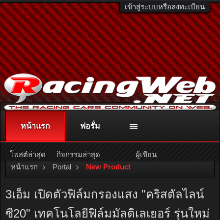
เข้าสู่ระบบหรือลงทะเบียน
หน้าแรก
ฟอรั่ม
ติดต่อลงโฆษณา
racingweb@gmail.com
หรือโทร. 081-811-1138
หรืออ่านรายละเอียดเพิ่มเติม คลิกที่นี่
โพสต์ล่าสุด
กิจกรรมล่าสุด
ผู้เขียน
หน้าแรก
Portal
New Product
3เอ็ม เปิดตัวฟิล์มกรองแสง "คริสตัลไลน์
ซี20" เทคโนโลยีฟิล์มมัลติเลเยอร์ รุ่นใหม่