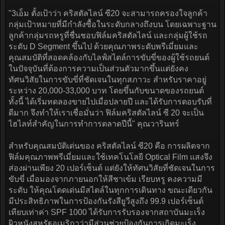
"3เอ็ม ตั้งเป้าว่า คริสตัลไลน์ ซี20 จะสามารถครองใจลูกค้า
กลุ่มเป้าหมายที่มีกำลังซื้อในระดับกลางถึงบน โดยเฉพาะฐาน
ลูกค้ากลุ่มรถหรูที่ชื่นชอบฟิล์มคริสตัลไลน์ และกลุ่มผู้ใช้รถ
ระดับ D Segment ขึ้นไป ด้วยคุณภาพระดับพรีเมี่ยมและ
คุณสมบัติที่สอดคล้องกับไลฟ์สไตล์การขับขี่ของผู้ใช้รถยนต์
ในปัจจุบันที่ต้องการความเป็นส่วนตัวมากขึ้นแต่ยังคง
ทัศนวิสัยในการขับขี่ที่ชัดเจนในทุกสภาวะ สำหรับราคาอยู่
ระหว่าง 20,000-33,000 บาท โดยขึ้นกับขนาดของรถยนต์
ทั้งนี้ ได้เริ่มทดลองขายไปเมื่อปลายปี และได้รับการตอบรับที่
ดีมาก จึงทำให้เราเชื่อมั่นว่า ฟิล์มคริสตัลไลน์ ซี 20 จะเป็น
ไฮไลท์สำคัญในการทำการตลาดปีนี้" คุณวารินทร์
สำหรับคุณสมบัติเด่นของ คริสตัลไลน์ ซี20 คือ การผลิตจาก
ฟิล์มคุณภาพพรีเมี่ยมและใช้เทคโนโลยี Optical Film แสงจึง
ส่องผ่านเพียง 20 เปอร์เซ็นต์ แต่ยังให้ทัศนวิสัยที่ชัดเจนในการ
ขับขี่ เมื่อมองจากภายนอกให้สีชาเข้ม เรียบหรู คงความมี
ระดับ ให้คุณโดดเด่นมีสไตล์ในทุกการเดินทาง ขณะเดียวกัน
มีประสิทธิภาพในการป้องกันรังสียูวีสูงถึง 99.9 เปอร์เซ็นต์
เทียบเท่าค่า SPF 1000 ได้รับการรับรองจากสถาบันมะเร็ง
ผิวหนังสหรัฐอเมริกาว่ามีส่วนช่วยป้องกันการเกิดมะเร็ง