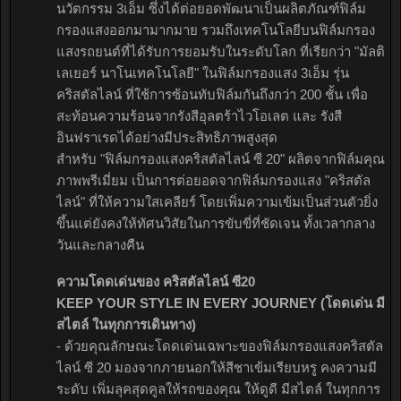
นวัตกรรม 3เอ็ม ซึ่งได้ต่อยอดพัฒนาเป็นผลิตภัณฑ์ฟิล์ม
กรองแสงออกมามากมาย รวมถึงเทคโนโลยีบนฟิล์มกรอง
แสงรถยนต์ที่ได้รับการยอมรับในระดับโลก ที่เรียกว่า "มัลติ
เลเยอร์ นาโนเทคโนโลยี" ในฟิล์มกรองแสง 3เอ็ม รุ่น
คริสตัลไลน์ ที่ใช้การซ้อนทับฟิล์มกันถึงกว่า 200 ชั้น เพื่อ
สะท้อนความร้อนจากรังสีอุลตร้าไวโอเลต และ รังสี
อินฟราเรดได้อย่างมีประสิทธิภาพสูงสุด
สำหรับ "ฟิล์มกรองแสงคริสตัลไลน์ ซี 20" ผลิตจากฟิล์มคุณ
ภาพพรีเมี่ยม เป็นการต่อยอดจากฟิล์มกรองแสง "คริสตัล
ไลน์" ที่ให้ความใสเคลียร์ โดยเพิ่มความเข้มเป็นส่วนตัวยิ่ง
ขึ้นแต่ยังคงให้ทัศนวิสัยในการขับขี่ที่ชัดเจน ทั้งเวลากลาง
วันและกลางคืน
ความโดดเด่นของ คริสตัลไลน์ ซี20
KEEP YOUR STYLE IN EVERY JOURNEY (โดดเด่น มี
สไตล์ ในทุกการเดินทาง)
- ด้วยคุณลักษณะโดดเด่นเฉพาะของฟิล์มกรองแสงคริสตัล
ไลน์ ซี 20 มองจากภายนอกให้สีชาเข้มเรียบหรู คงความมี
ระดับ เพิ่มลุคสุดคูลให้รถของคุณ ให้ดูดี มีสไตล์ ในทุกการ