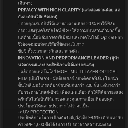
เดินทาง
PRIVACY WITH HIGH CLARITY (แสงส่องผ่านน้อย แต่
ยังคงทัศนวิสัยชัดเจน)
- ด้วยคุณสมบัติที่ให้แสงส่องผ่านเพียง 20 % ทำให้ฟิล์ม
กรองแสงรุ่นคริสตัลไลน์ ซี 20 ให้ความเป็นส่วนตัวมากขึ้น
แต่ด้วยเนื้อฟิล์มเกรดพรีเมี่ยม และเทคโนโลยี Optical Film
จึงยังคงมอบทัศนวิสัยที่ชัดเจนในการ
ขับขี่ ทั้งเวลากลางวันและกลางคืน
INNOVATION AND PERFORMANCE LEADER (ผู้นำ
นวัตกรรมและประสิทธิภาพฟิล์มกรองแสง)
- ผลิตด้วยเทคโนโลยี MOF - MULTI-LAYER OPTICAL
FILM (เอ็มโอเอฟ - มัลติเลเยอร์ ออพติคอลฟิล์ม) โดยนำ
ชั้นโพลีเมอร์เกรดดีมาซ้อนทับกันกว่า 200 ชั้น แต่บางกว่า
กับกระดาษโพสต์-อิท® เพียงแผ่นเดียว ทำให้ฟิล์มกรองแสง
คริสตัลไลน์เป็นฟิล์มกรองแสงคุณภาพเยี่ยมที่มอบคุณ
ประโยชน์ให้หลายประการ ไม่ว่าจะเป็น
-> UV PROTECTION
ประสิทธิภาพในการป้องกันรังสียูวีสูงถึง 99.9% เทียบเท่ากับ
ค่า SPF 1,000 ซึ่งได้รับการรับรองจากสถาบันมะเร็ง