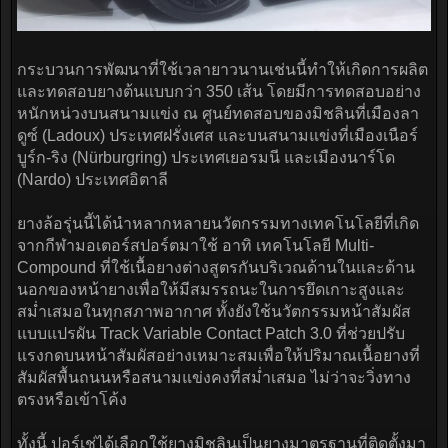
กระบวนการพัฒนาที่ใช้เวลายาวนานเช่นนี้ทำให้เกิดการผลิต
และทดสอบยางต้นแบบกว่า 350 เส้น โดยมีการทดสอบอย่าง
หนักหน่วงบนสนามแข่ง ณ ศูนย์ทดสอบของมิชลินที่เมืองลา
ดูซ์ (Ladoux) ประเทศฝรั่งเศส และบนสนามแข่งที่เมืองเนือร์
บูร์ก-ริง (Nürburgring) ประเทศเยอรมนี และเมืองนาร์โด
(Nardo) ประเทศอิตาลี
ยางล้อรุ่นนี้ได้นำหลากหลายนวัตกรรมทางเทคโนโลยีที่เกิด
จากกีฬามอเตอร์สปอร์ตมาใช้ อาทิ เทคโนโลยี Multi-
Compound ที่ใช้เนื้อยางต่างสูตรกันบริเวณด้านในและด้าน
นอกของหน้ายางเพื่อให้มีสมรรถนะในการยึดเกาะสูงและ
สม่ำเสมอในทุกสภาพอากาศ ทั้งยังใช้นวัตกรรมหน้าสัมผัส
แบบแปรผัน Track Variable Contact Patch 3.0 ที่ช่วยปรับ
แรงกดบนหน้าสัมผัสอย่างเหมาะสมเพื่อให้ปริมาณเนื้อยางที่
สัมผัสพื้นถนนหรือสนามแข่งคงที่สม่ำเสมอ ไม่ว่าจะวิ่งทาง
ตรงหรือเข้าโค้ง
ทั้งนี้ ปอร์เช่ได้เลือกใช้ยางมิชลินเป็นยางมาตรฐานที่ติดตั้งมา