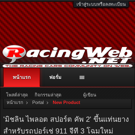
เข้าสู่ระบบหรือลงทะเบียน
หน้าแรก
ฟอรั่ม
ติดต่อลงโฆษณา
racingweb@gmail.com
หรือโทร. 081-811-1138
หรืออ่านรายละเอียดเพิ่มเติม คลิกที่นี่
โพสต์ล่าสุด
กิจกรรมล่าสุด
ผู้เขียน
หน้าแรก
Portal
New Product
'มิชลิน ไพลอต สปอร์ต คัพ 2' ขึ้นแท่นยาง
สำหรับรถปอร์เช่ 911 จีที 3 โฉมใหม่