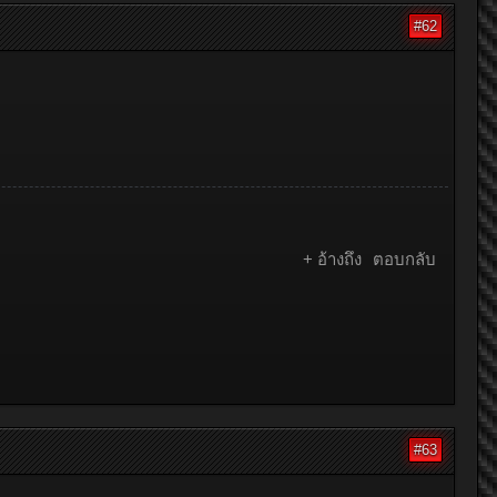
#62
[SIGPIC][
+ อ้างถึง
ตอบกลับ
#63