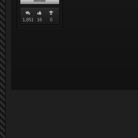
Member
1,851
16
0