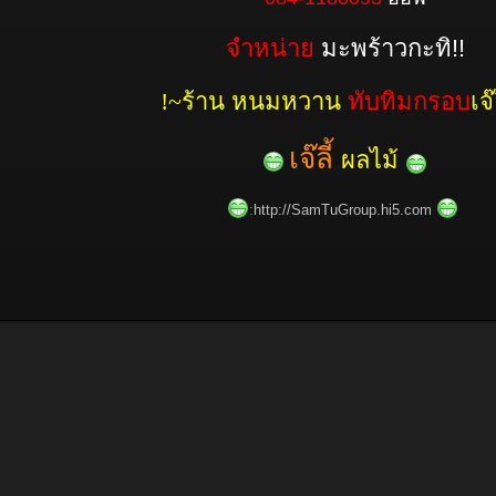
จำหน่าย
มะพร้าวกะทิ!!
!~ร้าน หนมหวาน
ทับทิมกรอบ
เจ๊ล
เจ๊ลี้
ผลไม้
:
http://SamTuGroup.hi5.com
​