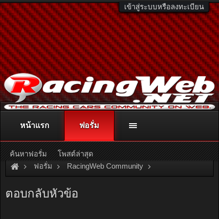
เข้าสู่ระบบหรือลงทะเบียน
หน้าแรก
ฟอรั่ม
ติดต่อลงโฆษณา
racingweb@gmail.com
หรือโทร. 081-811-1138
หรืออ่านรายละเอียดเพิ่มเติม คลิกที่นี่
ค้นหาฟอรั่ม
โพสต์ล่าสุด
ฟอรั่ม
RacingWeb Community
Racing Forum (Cars Forum)
D.I.Y.
ตอบกลับหัวข้อ
มาทำโคมดำกันเหอะ