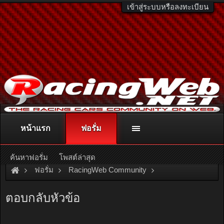
เข้าสู่ระบบหรือลงทะเบียน
หน้าแรก
ฟอรั่ม
ติดต่อลงโฆษณา
racingweb@gmail.com
หรือโทร. 081-811-1138
หรืออ่านรายละเอียดเพิ่มเติม คลิกที่นี่
ค้นหาฟอรั่ม
โพสต์ล่าสุด
ฟอรั่ม
RacingWeb Community
Racing Forum (Cars Forum)
D.I.Y.
ตอบกลับหัวข้อ
มาทำโคมดำกันเหอะ