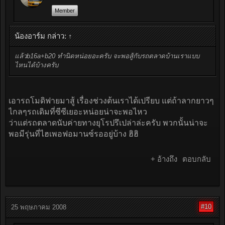
Member
น้องอาร์ม กล่าว:
↑
แล้วb16a+b20 ทำนิดหน่อยอะครับ จะพอสู้กับรถตลาดบ้านเราแบบ
ไหนได้บ้างครับ
เอารถโมดิฟายมาสู้ เรื่องช่วงต้นเราได้เปรียบ แต่ถ้าลากยาวๆ
ไกลๆรถเดิมที่ซีซีเยอะหน่อยน่าจะพอไหว
ว่าแต่รถตลาดนับค่ายทางยุโรปรึเปล่าล่ะครับ พวกนั้นน่าจะ
พอมีรุ่นที่ไฮเพอฟอมานซ์รออยู่บ้าง ฮิฮิ
+ อ้างถึง
ตอบกลับ
#10
25 พฤษภาคม 2008