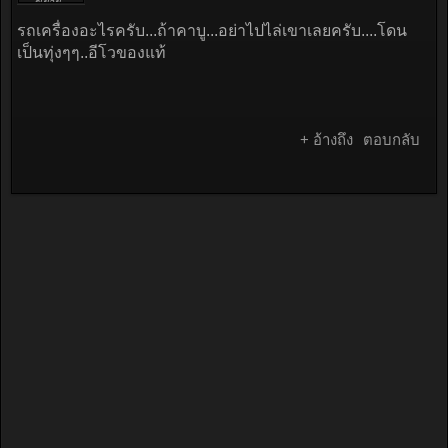
ขยาย...
120 มี
รถเครื่องอะไรครับ...ถ้าคาบู...อย่าไปไล่เขาเลยครับ....โดน
EVO8
วิ่งนำ
เป็นทุ่งๆๆ..อีโวของแท้
อยู่เลน
ซ้าย
สัพักมัน
เห็นผม
พุ่งมา
+ อ้างถึง
ตอบกลับ
มันสับ
ปุป
กระโดน
ออกไป
เลย
ครับ
เน้นนะ
ว่า
กระโดด
แล้วพุ่ง
หายไป
เลยผม
กวด
ตามดู
ไมล์
170
กว่า