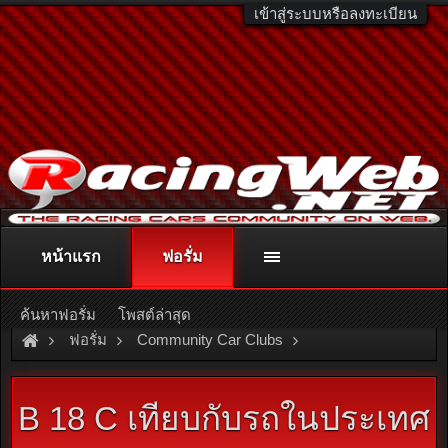
เข้าสู่ระบบหรือลงทะเบียน
หน้าแรก
ฟอรั่ม
ติดต่อลงโฆษณา
racingweb@gmail.com
หรือโทร. 081-811-1138
หรืออ่านรายละเอียดเพิ่มเติม คลิกที่นี่
ค้นหาฟอรั่ม
โพสต์ล่าสุด
ฟอรั่ม
Community Car Clubs
Honda Car Clubs
EG 3D Club
B 18 C เทียบกับรถในประเทศ