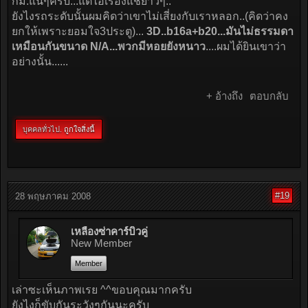
กม.แน่ๆครับ...แต่ไอ้เรื่องแช่ยาวๆ..
ยังไงรถระดับนั้นผมคิดว่าเขาไม่เสี่ยงกับเราหลอก..(คิดว่าคง
ยกให้เพราะยอมใจ3ประตู)...
3D..b16a+b20...มันไม่ธรรมดา
เหมือนกันขนาด N/A...พวกมีหอยยังหนาว
....ผมได้ยินเขาว่า
อย่างนั้น......
+ อ้างถึง
ตอบกลับ
บุคคลทั่วไป.
ถูกใจสิ่งนี้
#19
28 พฤษภาคม 2008
เหลืองซ่าคาร์บิวคู่
New Member
Member
เล่าซะเห็นภาพเรย ^^ขอบคุณมากครับ
ยังไงก็ขับกันระวังๆกันนะครับ