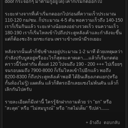
door กระจอกๆ มาตามกูอยู่ได้) เค้าก็เริ่มกดออกไป
ระยะห่างจากที่เค้าเริ่มกดออกไปก่อนที่ความเร็วประมาณ
110-120 กม/ชม. ก็ประมาณ 4-5 คัน พอความเร็วถึง 140-150
เราก็เริ่มกินแล้ว ระยะห่างน้อยลงอย่างรวดเร็ว จนความเร็ว
180-190 เราก็เริ่มไหลเข้าไปถึงประตูหลังเค้าและกำลังจะขึ้น
แต่ก็ต้องชะงัก ยกซะก่อน เพราะข้างหน้ามีรถเยอะ
หลังจากนั้นเค้าก็ขับช้าลงอยู่ประมาณ 1-2 นาที ด้วยเหตุผลว่า
กำลังปรับบูสอยู่หรืออะไรก็สุดจะคาดเดา.....แล้วก็เริ่มกดต่อ
คราวนี้วิ่งเท่ากัน ตั้งแต่ 120 ไปจนถึง 190 - 200 +++ ไปเรื่อยๆ
จนรอบผมถึง 7900-8000 ก็เริ่มไหลเข้าไปอีกแล้ว พอถึง
8200-8300 ก็ถึงประตูหลังเค้าพอดี ได้ยินเสียงเกตแยก(หรือ
กั้นห้องไม่รู้) แผดลั่น แล้วก็ติดรถอีกเลยแซงไม่พ้นคัน แล้วก็
เลิกกันไปครับ
รายละเอียดก็มีเท่านี้ ใครรู้จักฝากถามด้วย ว่า "ยก" หรือ
"สะดุด" หรือ "ไม่สมบูรณ์" หรือ "กดไม่เต็ม" รึเปล่า.......
+ อ้างถึง
ตอบกลับ