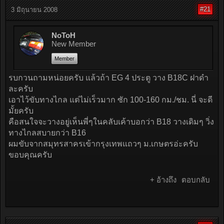
#21
3 มิถุนายน 2008
NoToH
New Member
Member
รบกวนถามหน่อยครับ แล้วถ้า EG 4 ประตู วาง B18C ฝาดำ
ละครับ
เอาไว้ขับทางไกล แต่ไม่เร็วมาก ซัก 100-160 กม./ชม. นี่ จะดี
มั้ยครับ
คือสนใจจะวางอยู่เห็นพี่ๆในคลับเค้าบอกว่า B18 วางเดิมๆ วิ่ง
ทางไกลสบายกว่า B16
ผมขับจากสมุทรสาครเข้ากรุงเทพแถวๆ ม.เกษตรอ่ะครับ
ขอบคุณครับ
+ อ้างถึง
ตอบกลับ