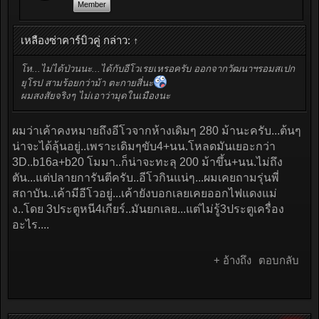
Member
เหลืองซ่าคาร์บิวคู่ กล่าว:
↑
โห...ไม่ได้ป่วนนะ...ได้กับอีโวเรยเหรอครับ ออกจากวัฒนาฯรอมสเปก
ยุโรป สามร้อยกว่าม้า ตะกายสี่นะ
ผมสงสัยจริงๆ ไม่เอาว่ามุดในเมืองนะ
ผมว่าเค้าคงหมายถึงอีโวจากห้างเดิมๆ 280 ม้านะครับ...ต้นๆ
น่าจะได้ลุ้นอยู่..เพราะเดิมๆขับ4+นน.โหลดมันเยอะกว่า
3D..b16a+b20 โมมา..ก็น่าจะทะลุ 200 ม้าขึ้น+นน.ไม่ถึง
ตัน...แต่ปลายการันตีครับ..อีโวกินแน่ๆ...ผมเคยถามรุ่นพี่
สถาบัน..เค้ามีอีโวอยู่...เค้ายังบอกเลยเคยออกไฟแดงแม่
ง..โดย 3ประตูหนี4เกียร์..มันยกเลย...แต่ไม่รู้3ประตูเครื่อง
อะไร....
+ อ้างถึง
ตอบกลับ