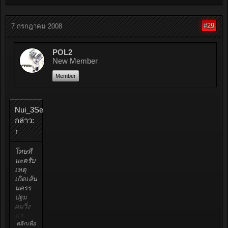
#29
7 กรกฎาคม 2008
POL2
New Member
Member
Nui_3Sec.
กล่าว:
↑
โทษที
นะครับ
เหตุ
เกิดเส้น
นครร
ปฐม
ผมวิ่ง
มา
คลิกเพื่อ
ประมาณ