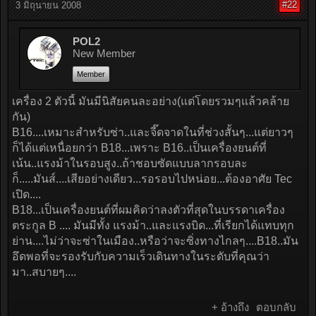
#22
3 มิถุนายน 2008
POL2
New Member
Member
เครื่อง 2 ตัวนี้ มันมีนิสัยคนละอย่าง(แต่โดยรวมๆแล้วคล้าย
กัน)
B16....เหมาะสำหรับซ่า..และจี๊ดจาดในที่ช่วงสั้นๆ...แต่ยาวๆ
ก็ได้แต่เหนื่อยกว่า B18...เพราะ B16..เป็นเครื่องยนต์ที่
เน้น..แรงม้าในรอบสูง..ถ้าชอบซัดแบบลากรอบละ
ก็.....มันส์....เสียอย่างเดียว...รอรอบไปหน่อย...ต้องอาศัย Tec
เปิด....
B18...เป็นเครื่องยนต์ที่ผมคิดว่าลงตัวที่สุดในบรรดาเครื่อง
ตระกูล B .... มันมีทั้ง แรงม้า..และแรงบิด...ที่เรียกได้แทบทุก
ย่าน....ไม่ว่าจะซ่าในเมือง..หรือว่าจะซิ่งทางไกลๆ....B18..มัน
อึดพอที่จะรองรับกับความเร็วเดินทางในระดับที่คุณว่า
มา..สบายๆ....
+ อ้างถึง
ตอบกลับ