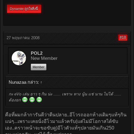
Dynamite
ถูกใจสิ่งนี้
#18
27 พฤษภาคม 2008
POL2
New Member
Member
Nunazaa กล่าว:
↑
กะ eVo เล่น ยาว ๆ กิน น่ะ ...... เพราะ ทาง นู้น แช่ นาน ไม่ได้ ......
ต้องยก
คือที่ผมกล้าการันตีว่าตีนปลาย..อีโวรถออกห้างเดิมๆแท้ๆกิน
แน่ๆ...เพราะเคยนั่งอีโวมาแล้วครับ(แต่ไม่มีโอกาสได้ขับ
เอง..คราวหน้าจะขอขับดู)อีโวตัวแท้ๆปลายมันเกิน250