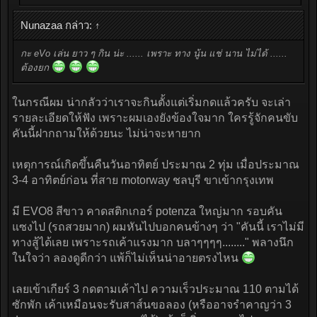
Nunazaa กล่าว:
↑
กะ eVo เล่น ยาว ๆ กิน น่ะ ...... เพราะ ทาง นู้น แช่ นาน ไม่ได้ ......
ต้องยก
ในกรณีผม น่ากลัวว่าเราจะกินตั้งแต่เริ่มกดแล้วครับ จะเล่า
รายละเอียดให้ฟัง เพราะผมเองยังข้องใจมาก ใครรู้จักคนขับ
คันนี้ฝากถามให้ด้วยนะ ไม่น่าจะหายาก
เหตุการณ์เกิดขึ้นคืนวันอาทิตย์ ประมาณ 2 ทุ่ม เมื่อประมาณ
3-4 อาทิตย์ก่อน ที่สาย motorway ชลบุรี ขาเข้ากรุงเทพ
มี EVO8 สีขาว คาดสติกเกอร์ potenza ใหญ่มาก รอบคัน
แซงไป (รถสวยมาก) ผมหันไปบอกคนข้างๆ ว่า "คันนี้ เราไม่มี
ทางสู้ได้เลย เพราะรถเค้าแรงมาก บลาๆๆๆๆ........" พลางนึก
ในใจว่า ลองดูดีกว่า แพ้ก็ไม่เห็นน่าอายตรงไหน
เลยเข้าเกียร์ 3 กดตามเค้าไป ความเร็วประมาณ 110 ตามได้
ซักพัก เค้าเหมือนจะรับสาส์นขอลอง (หรืออาจรำคาญว่า 3