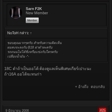
Sarn F2K
New Member
Member
NoToH กล่าว:
↑
ขอบคุณมากๆครับ สำหรับความคิดเห็น
ผมคงจะลงกับ B18 ฝาดำละครับ
รถถนนไม่ได้ซิ่งหรือแข่งกับใครครับ
เปลืองน้ำมัน -*-
18C ดำถ้าเป็นออโต้ ต้องดูแลเห็นพิเศษเกียร์เปาะนะ
ถ้า16A ออโต้จะทนก่า
+ อ้างถึง
ตอบกลับ
#25
9 มิถุนายน 2008