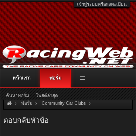
เข้าสู่ระบบหรือลงทะเบียน
หน้าแรก
ฟอรั่ม
ติดต่อลงโฆษณา
racingweb@gmail.com
หรือโทร. 081-811-1138
หรืออ่านรายละเอียดเพิ่มเติม คลิกที่นี่
ค้นหาฟอรั่ม
โพสต์ล่าสุด
ฟอรั่ม
Community Car Clubs
Individual Car Clubs
Van Only Club
ตอบกลับหัวข้อ
..ขอความกรุณาด้วยครับ...