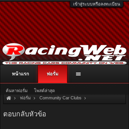
เข้าสู่ระบบหรือลงทะเบียน
หน้าแรก
ฟอรั่ม
ติดต่อลงโฆษณา
racingweb@gmail.com
หรือโทร. 081-811-1138
หรืออ่านรายละเอียดเพิ่มเติม คลิกที่นี่
ค้นหาฟอรั่ม
โพสต์ล่าสุด
ฟอรั่ม
Community Car Clubs
Individual Car Clubs
Siam Drifter
ตอบกลับหัวข้อ
ถามร้านทำเบรคมือ..ครับ..(ดิสหลังเบรคมือใช้ไม่ได้)