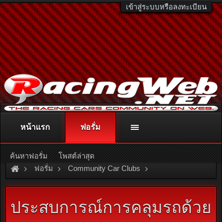
เข้าสู่ระบบหรือลงทะเบียน
หน้าแรก
ฟอรั่ม
ติดต่อลงโฆษณา
racingweb@gmail.com
หรือโทร. 081-811-1138
หรืออ่านรายละเอียดเพิ่มเติม คลิกที่นี่
ค้นหาฟอรั่ม
โพสต์ล่าสุด
ฟอรั่ม
Community Car Clubs
Motorcycle Clubs
Mio Club
ประสบการณ์การคลุมรถด้วย