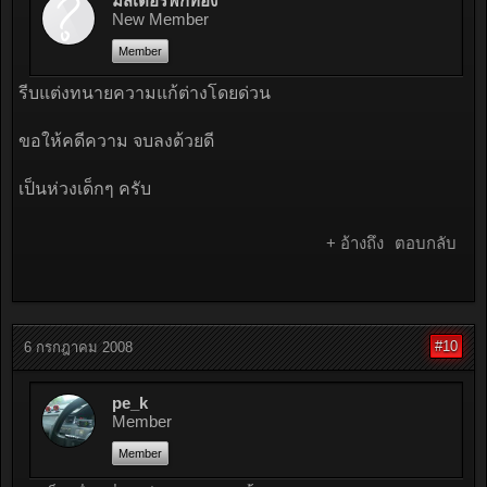
มิสเตอร์ฟักทอง
New Member
Member
รีบแต่งทนายความแก้ต่างโดยด่วน
ขอให้คดีความ จบลงด้วยดี
เป็นห่วงเด็กๆ ครับ
+ อ้างถึง
ตอบกลับ
#10
6 กรกฎาคม 2008
pe_k
Member
Member