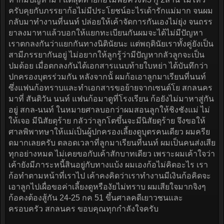
ครับคุยกับภรรยาก้อไม่มีประโยชน์อะไรเด้ารักแม่มาก จนผม
กลับมาทำงานที่นนท์ ปล่อยให้เค้าจัดการกันเองไม่ยุ่ง จนถรร
ยาลงมาหาแล้วบอกให้แยกทะเบียนกันผมจะได้ไม่มีปัญหา
เราตกลงกันว่าแยกกันทางนิตินัยนะ แต่พฤตินัยเราทั้งคู่ยังเป็น
สามีภรรยากันอยู่ ไม่อยากให้ลูกรู้ว่ามีปัญหากลัวลูกจะเป็น
ปมด้อย เมื่อตกลงกันได้เอกสารแนบท้ายใบหย่า ได้บันทึกว่า
ปกครองบุตรร่วมกัน หลังจากนั้ ผมก้อเอาลูกมาเรียนที่นนท์
ซึ่งแฟนก้อทราบและทำเอกสารขอย้ายจากเซนต์โย สกลนคร
มาที่ สันติวัน นนท์ แฟนก้อมาดูที่โรงเรียน ก้อยังไม่มาหาสู่กัน
อยู่ สกล-นนท์ ในหมายศาลบอกว่าผมสอนลูกให้ชิงชังแม่ ไม่
ให้เจอ มีนิสัยดุร้าย กลัวว่าลูกโตขึ้นจะมีนิสัยดุร้าย จึงขอให้
ศาลพิพาทษาให้แม่เป็นผู้ปกครองเลี้ยงดูบุตรคนเดียว ผมครีย
ดมากเลยครับ ตลอดเวลาที่ลูกมาเรียนที่นนท์ ผมเป็นคนส่งเสีย
ทุกอย่างหมด ไม่เคยขอกับเค้าสักบาทเดียว เพราะผมเค้าใจว่า
เค้ายังมีภาระหนี้สินอยู่กับทางแบ้ง ผมเองก้อไม่คิดอะไร เรา
ก้อทำตามหน้าที่เราไป เค้าคงคิดว่าเราทำงานมีเงินก้อคิดจะ
เอาลูกไปเผื่อขอค่าเลี้ยงดูหรืองัยไม่ทราบ ผมเสียใจมากจิงๆ
ก้อคงต้องสู้กัน 24-25 กค 51 ขึ้นศาลคดีเยาวชนและ
ครอบครัว สกลนคร ขอบคุณทุกกำลังใจครับ