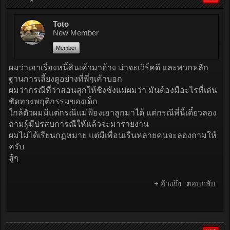
Toto
New Member
Member
ผมว่าเอาเรื่องหนี้สินเค้ามาอ้าง น่าจะเวิร์คดี และพวกหลัก
ฐานการเลี้ยงดูอย่างที่พี่ๆเค้าบอก
ผมว่ากรณีที่ว่าสอนสูกให้ชิงชังแม่ผมว่า มันต้องมีอะไรที่เด่น
ชัดทางพฤติกรรมของเด็ก
ใกล้ตัวผมมีแต่กรณีแม่ฟ้องเอาลูกมาได้ แต่กรณีพี่นี้เดี๋ยวลอง
ถามผู้มีปรสบการณืให้แล้วจะมารายงาน
ผมไม่ได้เรียนกฏหมาย แต่มีเพื่อนเรีนหลายคนจะลองถามให้
ครับ
สู้ๆ
+ อ้างถึง
ตอบกลับ