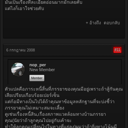
มันเป็นเรื่องที่ละเอียดอ่อนมากมั้กเลยคับ
แต่ไงก็เอาใจช่วยคับ
+ อ้างถึง
ตอบกลับ
#11
6 กรกฎาคม 2008
nop_per
New Member
Member
ตัวแปลคือภาระหนี้สิ้นที่ภรรยาของคุณมีอยู่เพราะถ้าสู้กันคุณ
เสียเปรียบเกือบร้อยเปอร์เซ็น
แต่ก้อมีทางเป็นไปได้ถ้าคุณหาข้อมูลหลักฐานที่จะบ่งชี้ว่า
ภรรยาคุณไม่เหมาะสมจะเลี้ยง
ดูเช่นเรื่องหนี้สิน,เรื่องสภาพแวดล้อมทางบ้านภรรยา
คุณ(นัยว่าถ้าลูกคุณไปอยู่กับเค้าจะ
ทำให้ลูกคุณเปลี่ยนไปในทางที่แย่ลง)ผมว่าถ้ายิ่งทางโน้นมี