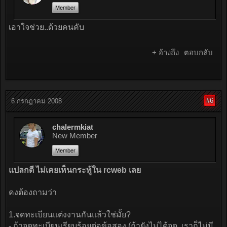
Member
เอาใจช่วย..ด้วยคนคับ
+ อ้างถึง
ตอบกลับ
#6
6 กรกฎาคม 2008
chalermkiat
New Member
Member
แปลกดี ไม่เคยเห็นกระทู้ใน rcweb เลย
คงต้องถามว่า
1.จดทะเบียนแต่งงานกันแล้วใช่มั้ย?
- ถ้าจดทะเบียนเรียบร้อยต่อข้อสอง (ถ้ายังไม่ได้จด..เราก็ไม่มี