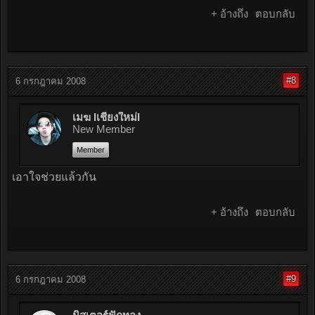
+ อ้างถึง
ตอบกลับ
#8
6 กรกฎาคม 2008
เมฆ Iเชียงใหม่I
New Member
Member
เอาใจช่วยแล้วกัน
+ อ้างถึง
ตอบกลับ
#9
6 กรกฎาคม 2008