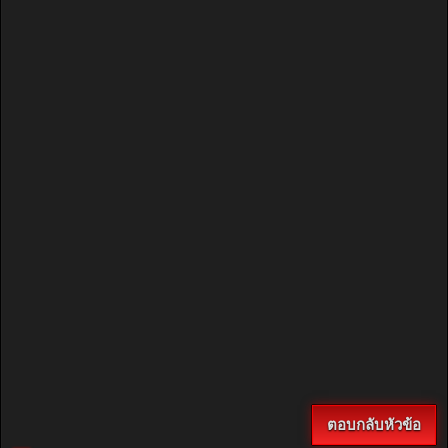
ตอบกลับหัวข้อ