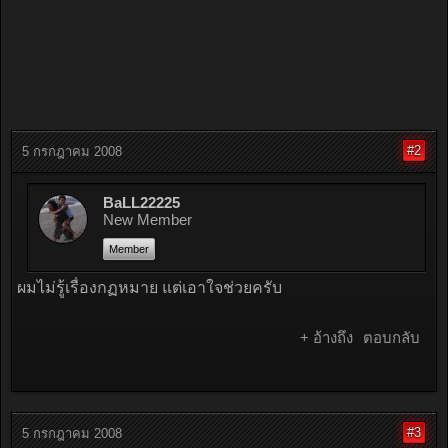
#2
5 กรกฎาคม 2008
BaLL22225
New Member
Member
ผมไม่รู้เรื่องกฏหมาย แต่เอาใจช่วยครับ
+ อ้างถึง
ตอบกลับ
#3
5 กรกฎาคม 2008