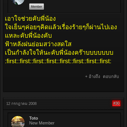
Member
เอาใจช่วยคับพี่น้อง
ใจเย็นๆค่อยๆคิดแล้วเรื่องร้ายๆก็ผ่านไปเอง
แหละคับพี่น้องคับ
ฟ้าหลังฝนย่อมสว่างสดใส
เป็นกำลังใจให้นะคับพี่น้องคร๊าบบบบบบบ
:first::first::first::first::first::first::first::first:
+ อ้างถึง
ตอบกลับ
#30
12 กรกฎาคม 2008
Toto
New Member