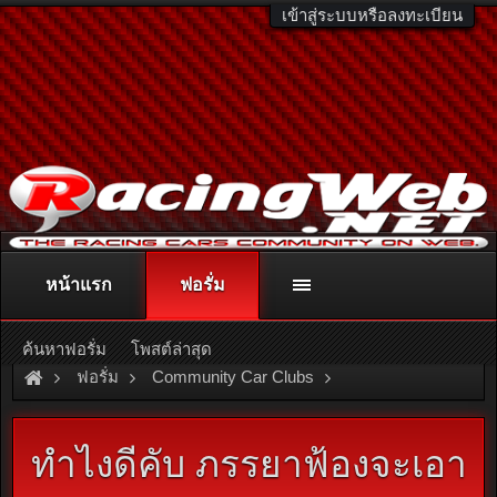
เข้าสู่ระบบหรือลงทะเบียน
หน้าแรก
ฟอรั่ม
ติดต่อลงโฆษณา
racingweb@gmail.com
หรือโทร. 081-811-1138
หรืออ่านรายละเอียดเพิ่มเติม คลิกที่นี่
ค้นหาฟอรั่ม
โพสต์ล่าสุด
ฟอรั่ม
Community Car Clubs
Honda Car Clubs
EG 3D Club
ทำไงดีคับ ภรรยาฟ้องจะเอา