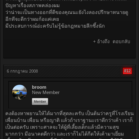
ปัญหาเรื่องสภาพคล่องผม
ว่าน่าจะเป็นทางออกที่ดีของคุณนะยังไงลองปรึกษาทนายดู
อีกทีจะดีกว่าผมก้อแค่เคย
มีประสบการณ์อ่ะครับไม่รู้ข้อกฎหมายลึกซึ้งนัก
+ อ้างถึง
ตอบกลับ
#12
6 กรกฎาคม 2008
broom
New Member
Member
คงต้องหาพยานให้ได้มากที่สุดละครับ เป็นต้นว่าครูที่โรงเรียน
เพื่อนบ้าน เพื่อน หรือญาติ แล้วถ้าเราฐานะเราดีกว่าเค้า เราก็
เป็นต่อครับ เพราะศาลจะให้ผู้ที่เลี้ยงเด็กแล้วมีความสุข
มากกว่า มีอนาคตดีกว่า และเราก็ไม่ได้กีดให้เค้ามาเยี่ยม