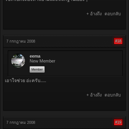
+ อ้างถึง
ตอบกลับ
#18
7 กรกฎาคม 2008
eema
New Member
Member
เอาใจช่วย อ่ะครับ.....
+ อ้างถึง
ตอบกลับ
#19
7 กรกฎาคม 2008