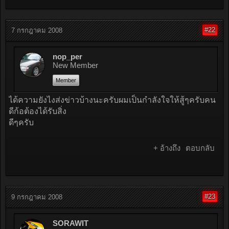
#22
7 กรกฎาคม 2008
nop_per
New Member
Member
ได้ความยังไงส่งข่าวบ้างนะครับผมเป็นกำลังใจให้สู้ๆครับคน
ดีก้อต้องได้รับสิ่ง
ดีๆครับ
+ อ้างถึง
ตอบกลับ
#23
9 กรกฎาคม 2008
SORAWIT