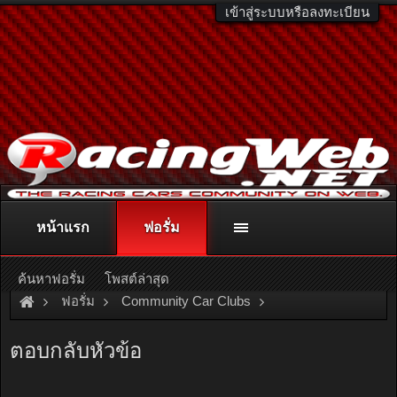
เข้าสู่ระบบหรือลงทะเบียน
หน้าแรก
ฟอรั่ม
ติดต่อลงโฆษณา
racingweb@gmail.com
หรือโทร. 081-811-1138
หรืออ่านรายละเอียดเพิ่มเติม คลิกที่นี่
ค้นหาฟอรั่ม
โพสต์ล่าสุด
ฟอรั่ม
Community Car Clubs
Nissan Car Clubs
NV Club
ตอบกลับหัวข้อ
แอบเนียนๆ กะเค้า 16 ปีละครับ รถสีเทาทักทายครับ